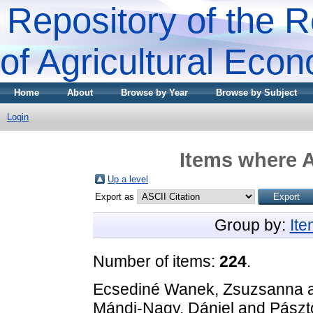
Repository of the R
of Agricultural Eco
Home
About
Browse by Year
Browse by Subject
Login
Items where A
Up a level
Export as
Group by:
It
Number of items:
224
.
Ecsediné Wanek, Zsuzsanna
Mándi-Nagy, Dániel
and
Pászt