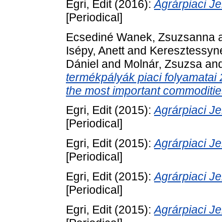
Egri, Edit
(2016):
Agrárpiaci 
[Periodical]
Ecsediné Wanek, Zsuzsanna
Isépy, Anett
and
Keresztessyné
Dániel
and
Molnár, Zsuzsa
an
termékpályák piaci folyamatai
the most important commoditie
Egri, Edit
(2015):
Agrárpiaci 
[Periodical]
Egri, Edit
(2015):
Agrárpiaci 
[Periodical]
Egri, Edit
(2015):
Agrárpiaci 
[Periodical]
Egri, Edit
(2015):
Agrárpiaci 