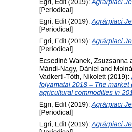
Egri, Edit
(2019):
Agrárpiaci 
[Periodical]
Egri, Edit
(2019):
Agrárpiaci 
[Periodical]
Egri, Edit
(2019):
Agrárpiaci 
[Periodical]
Ecsediné Wanek, Zsuzsanna
Mándi-Nagy, Dániel
and
Molná
Vadkerti-Tóth, Nikolett
(2019):
folyamatai 2018 = The market 
agricultural commodities in 20
Egri, Edit
(2019):
Agrárpiaci 
[Periodical]
Egri, Edit
(2019):
Agrárpiaci 
[Periodical]