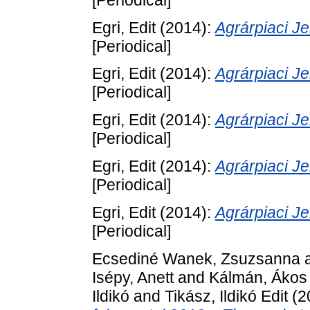
Egri, Edit
(2014):
Agrárpiaci 
[Periodical]
Egri, Edit
(2014):
Agrárpiaci 
[Periodical]
Egri, Edit
(2014):
Agrárpiaci 
[Periodical]
Egri, Edit
(2014):
Agrárpiaci 
[Periodical]
Egri, Edit
(2014):
Agrárpiaci 
[Periodical]
Ecsediné Wanek, Zsuzsanna
Isépy, Anett
and
Kálmán, Ákos
Ildikó
and
Tikász, Ildikó Edit
(2