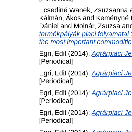
Ecsediné Wanek, Zsuzsanna
Kálmán, Ákos
and
Keményné H
Dániel
and
Molnár, Zsuzsa
an
termékpályák piaci folyamatai
the most important commoditie
Egri, Edit
(2014):
Agrárpiaci 
[Periodical]
Egri, Edit
(2014):
Agrárpiaci 
[Periodical]
Egri, Edit
(2014):
Agrárpiaci 
[Periodical]
Egri, Edit
(2014):
Agrárpiaci 
[Periodical]