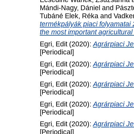
Mándi-Nagy, Dániel
and
Pászt
Tubáné Elek, Réka
and
Vadker
termékpályák piaci folyamatai
the most important agricultura
Egri, Edit
(2020):
Agrárpiaci 
[Periodical]
Egri, Edit
(2020):
Agrárpiaci 
[Periodical]
Egri, Edit
(2020):
Agrárpiaci 
[Periodical]
Egri, Edit
(2020):
Agrárpiaci 
[Periodical]
Egri, Edit
(2020):
Agrárpiaci 
[Periodical]