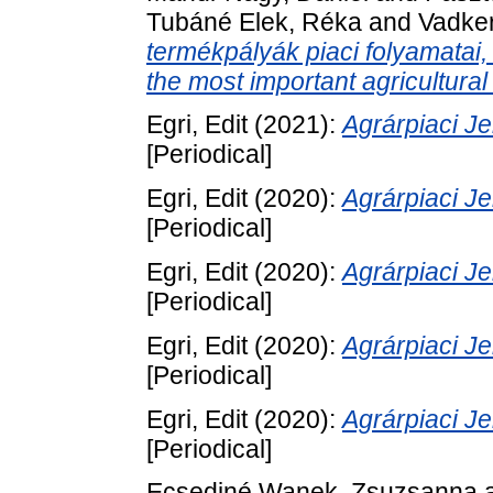
Tubáné Elek, Réka
and
Vadker
termékpályák piaci folyamatai
the most important agricultura
Egri, Edit
(2021):
Agrárpiaci 
[Periodical]
Egri, Edit
(2020):
Agrárpiaci 
[Periodical]
Egri, Edit
(2020):
Agrárpiaci 
[Periodical]
Egri, Edit
(2020):
Agrárpiaci 
[Periodical]
Egri, Edit
(2020):
Agrárpiaci 
[Periodical]
Ecsediné Wanek, Zsuzsanna