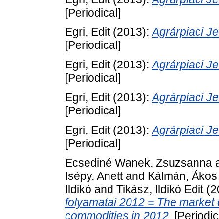
[Periodical]
Egri, Edit
(2013):
Agrárpiaci 
[Periodical]
Egri, Edit
(2013):
Agrárpiaci 
[Periodical]
Egri, Edit
(2013):
Agrárpiaci 
[Periodical]
Egri, Edit
(2013):
Agrárpiaci 
[Periodical]
Ecsediné Wanek, Zsuzsanna
Isépy, Anett
and
Kálmán, Ákos
Ildikó
and
Tikász, Ildikó Edit
(2
folyamatai 2012 = The market 
commodities in 2012.
[Periodic