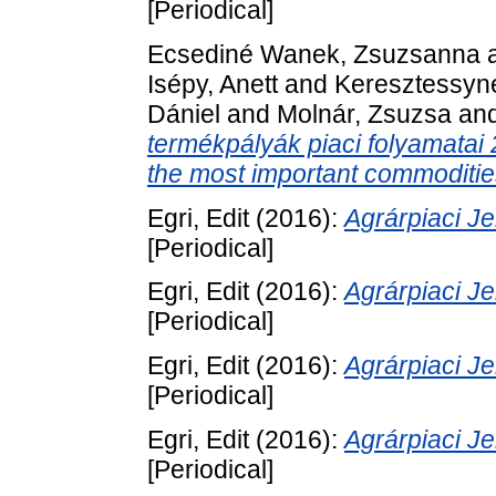
[Periodical]
Ecsediné Wanek, Zsuzsanna
Isépy, Anett
and
Keresztessyné
Dániel
and
Molnár, Zsuzsa
an
termékpályák piaci folyamatai
the most important commoditie
Egri, Edit
(2016):
Agrárpiaci 
[Periodical]
Egri, Edit
(2016):
Agrárpiaci 
[Periodical]
Egri, Edit
(2016):
Agrárpiaci 
[Periodical]
Egri, Edit
(2016):
Agrárpiaci 
[Periodical]