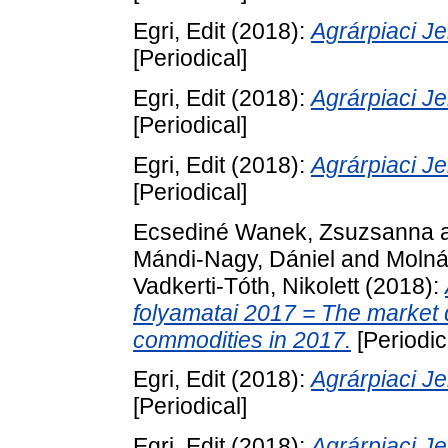
Egri, Edit
(2018):
Agrárpiaci 
[Periodical]
Egri, Edit
(2018):
Agrárpiaci 
[Periodical]
Egri, Edit
(2018):
Agrárpiaci 
[Periodical]
Ecsediné Wanek, Zsuzsanna
Mándi-Nagy, Dániel
and
Molná
Vadkerti-Tóth, Nikolett
(2018):
folyamatai 2017 = The market 
commodities in 2017.
[Periodic
Egri, Edit
(2018):
Agrárpiaci 
[Periodical]
Egri, Edit
(2018):
Agrárpiaci 