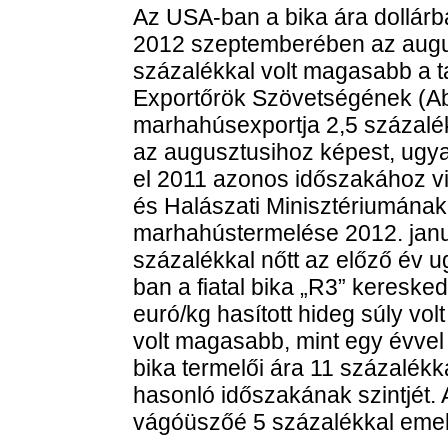
Az USA-ban a bika ára dollárb
2012 szeptemberében az augus
százalékkal volt magasabb a t
Exportőrök Szövetségének (Abie
marhahúsexportja 2,5 százal
az augusztusihoz képest, ugy
el 2011 azonos időszakához v
és Halászati Minisztériumának 
marhahústermelése 2012. janu
százalékkal nőtt az előző év
ban a fiatal bika „R3” kereske
euró/kg hasított hideg súly vo
volt magasabb, mint egy évvel
bika termelői ára 11 százalék
hasonló időszakának szintjét. 
vágóüszőé 5 százalékkal emel