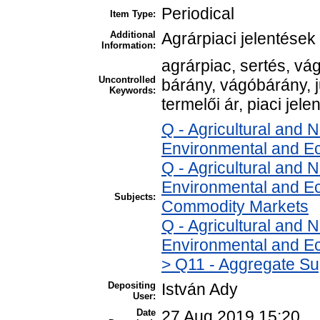
Periodical
Item Type:
Additional
Agrárpiaci jelentések
Information:
agrárpiac, sertés, v
Uncontrolled
bárány, vágóbárány, 
Keywords:
termelői ár, piaci jele
Q - Agricultural and
Environmental and E
Q - Agricultural and
Environmental and Ec
Subjects:
Commodity Markets
Q - Agricultural and
Environmental and Ec
> Q11 - Aggregate Su
Depositing
István Ady
User:
Date
27 Aug 2019 15:20