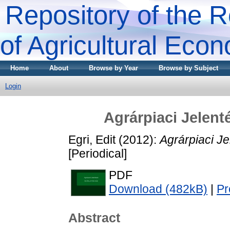
Repository of the R
of Agricultural Eco
Home
About
Browse by Year
Browse by Subject
Login
Agrárpiaci Jele
Egri, Edit
(2012):
Agrárpiaci 
[Periodical]
PDF
Download (482kB)
|
Pr
Abstract