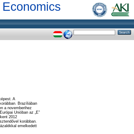
al Economics
képest. A
korábban. Brazíliában
ben a novemberihez
Európai Unióban az „E”
kkent 2012
sztendővel korábban.
zázalékkal emelkedett