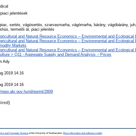
dical
piaci jelentések
rpiac, sertés, vágósertés, szarvasmarha, vágómarha, bárány, vágóbárány, juh
shús, termelői ár, piaci jelentés
Agricultural and Natural Resource Economics – Environmental and Ecologica
Agricultural and Natural Resource Economics – Environmental and Ecological
odity Markets
Agricultural and Natural Resource Economics – Environmental and Ecological
culture > Q11 - Aggregate Supply and Demand Analysis – Prices
án Ady
ug 2019 14:16
ug 2019 14:16
//repo.aki.gov.hu/id/eprint/2809
ired)
ronics and Computer Science
at the University of Southampton.
More information and software credits
.