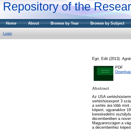
Repository of the Resear
Home
About
Browse by Year
Browse by Subject
Login
Egri, Edit
(2013):
Agrá
PDF
Download
Abstract
Az USA sertéshústerme
sertéshúsexport 3 száz
a sertés ára több mint
képest, ugyanakkor 19
kereskedelmi osztályba
decemberében a novemb
Magyarországon a vágós
a decemberihez képest