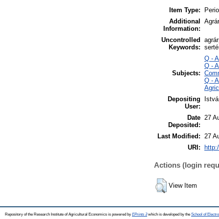
Item Type:
Perio
Additional
Agrár
Information:
Uncontrolled
agrá
Keywords:
serté
Q - 
Q - 
Subjects:
Comm
Q - 
Agri
Depositing
Istv
User:
Date
27 A
Deposited:
Last Modified:
27 A
URI:
http:
Actions (login requ
View Item
Repository of the Research Institute of Agricultural Economics is powered by
EPrints 3
which is developed by the
School of Elect