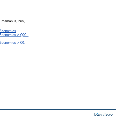
, marhahús, hús,
l Economics
 Economics > Q02 -
 Economics > Q1 -