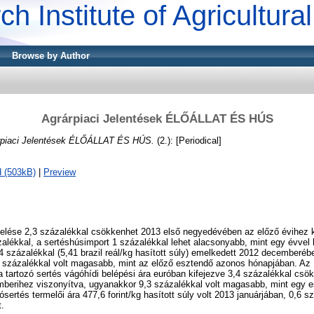
ch Institute of Agricultur
Browse by Author
Agrárpiaci Jelentések ÉLŐÁLLAT ÉS HÚS
rpiaci Jelentések ÉLŐÁLLAT ÉS HÚS.
(2.): [Periodical]
 (503kB)
|
Preview
lése 2,3 százalékkal csökkenhet 2013 első negyedévében az előző évihez 
alékkal, a sertéshúsimport 1 százalékkal lehet alacsonyabb, mint egy évvel 
 4 százalékkal (5,41 brazil reál/kg hasított súly) emelkedett 2012 decemberé
 százalékkal volt magasabb, mint az előző esztendő azonos hónapjában. Az 
 tartozó sertés vágóhídi belépési ára euróban kifejezve 3,4 százalékkal csö
erihez viszonyítva, ugyanakkor 9,3 százalékkal volt magasabb, mint egy e
ertés termelői ára 477,6 forint/kg hasított súly volt 2013 januárjában, 0,6 s
.