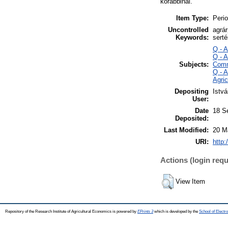
korábbinál.
Item Type:
Perio
Uncontrolled
agrá
Keywords:
serté
Q - 
Q - 
Subjects:
Comm
Q - 
Agri
Depositing
Istv
User:
Date
18 S
Deposited:
Last Modified:
20 M
URI:
http:
Actions (login requ
View Item
Repository of the Research Institute of Agricultural Economics is powered by
EPrints 3
which is developed by the
School of Elect