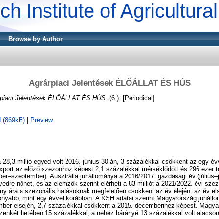
ch Institute of Agricultur
Browse by Author
Agrárpiaci Jelentések ÉLŐÁLLAT ÉS HÚS
rpiaci Jelentések ÉLŐÁLLAT ÉS HÚS.
(6.): [Periodical]
 (869kB)
|
Preview
 28,3 millió egyed volt 2016. június 30-án, 3 százalékkal csökkent az egy év
xport az előző szezonhoz képest 2,1 százalékkal mérséklődött és 296 ezer t
er–szeptember). Ausztrália juhállománya a 2016/2017. gazdasági év (július–j
yedre nőhet, és az elemzők szerint elérheti a 83 milliót a 2021/2022. évi sze
ny ára a szezonális hatásoknak megfelelően csökkent az év elején: az év el
onyabb, mint egy évvel korábban. A KSH adatai szerint Magyarország juhállo
mber elsején, 2,7 százalékkal csökkent a 2015. decemberihez képest. Magy
izenkét hetében 15 százalékkal, a nehéz bárányé 13 százalékkal volt alacso