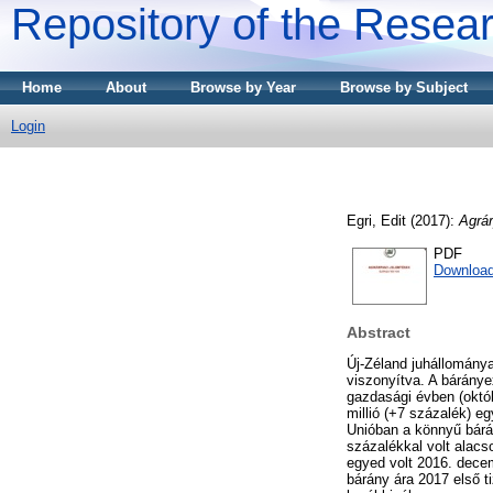
Repository of the Resear
Home
About
Browse by Year
Browse by Subject
Login
Egri, Edit
(2017):
Agrá
PDF
Download
Abstract
Új-Zéland juhállománya
viszonyítva. A báránye
gazdasági évben (októb
millió (+7 százalék) eg
Unióban a könnyű bárá
százalékkal volt alacs
egyed volt 2016. dece
bárány ára 2017 első t