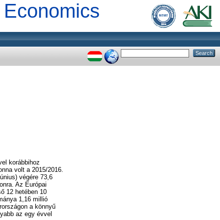
al Economics
vel korábbihoz
onna volt a 2015/2016.
únius) végére 73,6
zonra. Az Európai
ső 12 hetében 10
mánya 1,16 millió
arországon a könnyű
nyabb az egy évvel