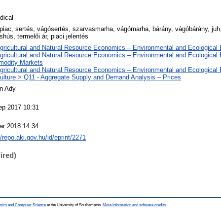
dical
rpiac, sertés, vágósertés, szarvasmarha, vágómarha, bárány, vágóbárány, juh
shús, termelői ár, piaci jelentés
Agricultural and Natural Resource Economics – Environmental and Ecologica
Agricultural and Natural Resource Economics – Environmental and Ecological
odity Markets
Agricultural and Natural Resource Economics – Environmental and Ecological
culture > Q11 - Aggregate Supply and Demand Analysis – Prices
án Ady
ep 2017 10:31
ar 2018 14:34
//repo.aki.gov.hu/id/eprint/2271
ired)
ronics and Computer Science
at the University of Southampton.
More information and software credits
.