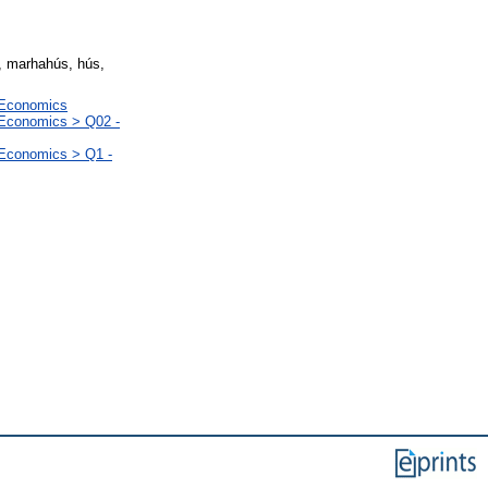
, marhahús, hús,
l Economics
 Economics > Q02 -
 Economics > Q1 -