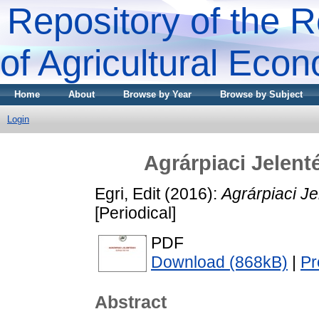
Repository of the R
of Agricultural Eco
Home
About
Browse by Year
Browse by Subject
Login
Agrárpiaci Jele
Egri, Edit
(2016):
Agrárpiaci 
[Periodical]
PDF
Download (868kB)
|
Pr
Abstract