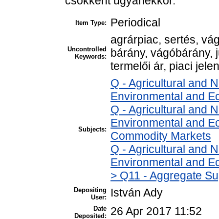
csökkent ugyanekkor.
Periodical
Item Type:
agrárpiac, sertés, v
Uncontrolled
bárány, vágóbárány, 
Keywords:
termelői ár, piaci jele
Q - Agricultural and
Environmental and E
Q - Agricultural and
Environmental and Ec
Subjects:
Commodity Markets
Q - Agricultural and
Environmental and Ec
> Q11 - Aggregate Su
Depositing
István Ady
User:
Date
26 Apr 2017 11:52
Deposited: