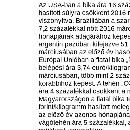
Az USA-ban a bika ára 16 száz
hasított súlyra csökkent 2016
viszonyítva. Brazíliában a sza
7,2 százalékkal nőtt 2016 már
hónapjának átlagárához képes
argentin pezóban kifejezve 51
márciusában az előző év haso
Európai Unióban a fiatal bika 
belépési ára 3,74 euró/kilogra
márciusában, több mint 2 száz
korábbihoz képest. A tehén „O
ára 4 százalékkal csökkent a 
Magyarországon a fiatal bika t
forint/kilogramm hasított mel
az előző év azonos hónapjának
vágótehén ára 5 százalékkal, 