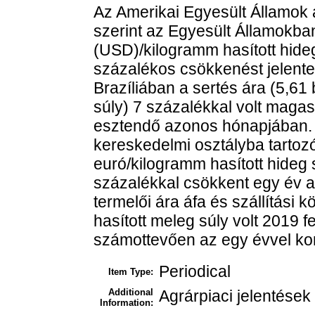
Az Amerikai Egyesült Államok
szerint az Egyesült Államokban
(USD)/kilogramm hasított hideg
százalékos csökkenést jelente
Brazíliában a sertés ára (5,61 
súly) 7 százalékkal volt maga
esztendő azonos hónapjában. 
kereskedelmi osztályba tartozó
euró/kilogramm hasított hideg 
százalékkal csökkent egy év al
termelői ára áfa és szállítási k
hasított meleg súly volt 2019 f
számottevően az egy évvel kor
Periodical
Item Type:
Additional
Agrárpiaci jelentések
Information: