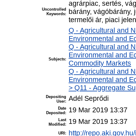
agrárpiac, sertés, v
Uncontrolled
bárány, vágóbárány, 
Keywords:
termelői ár, piaci jele
Q - Agricultural and
Environmental and E
Q - Agricultural and
Environmental and Ec
Subjects:
Commodity Markets
Q - Agricultural and
Environmental and Ec
> Q11 - Aggregate Su
Depositing
Adél Seprődi
User:
Date
19 Mar 2019 13:37
Deposited:
Last
19 Mar 2019 13:37
Modified:
http://repo.aki.gov.hu
URI: