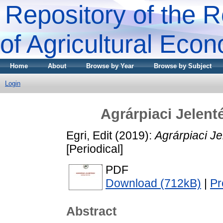
Repository of the R
of Agricultural Eco
Home
About
Browse by Year
Browse by Subject
Login
Agrárpiaci Jele
Egri, Edit
(2019):
Agrárpiaci 
[Periodical]
PDF
Download (712kB)
|
Pr
Abstract