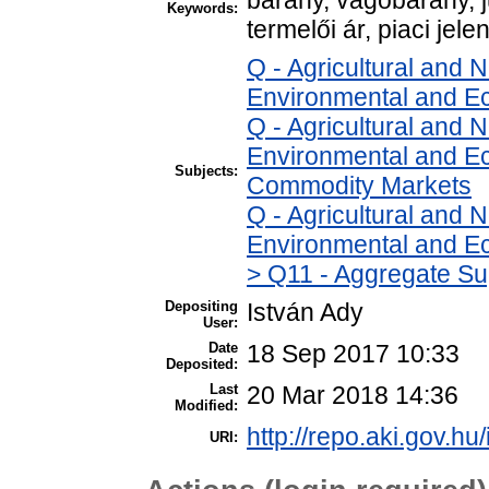
Keywords:
termelői ár, piaci jele
Q - Agricultural and
Environmental and E
Q - Agricultural and
Environmental and Ec
Subjects:
Commodity Markets
Q - Agricultural and
Environmental and Ec
> Q11 - Aggregate Su
Depositing
István Ady
User:
Date
18 Sep 2017 10:33
Deposited:
Last
20 Mar 2018 14:36
Modified:
http://repo.aki.gov.hu
URI: