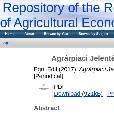
Repository of the R
of Agricultural Eco
Home
About
Browse by Year
Browse by Subject
Login
Agrárpiaci Jele
Egri, Edit
(2017):
Agrárpiaci 
[Periodical]
PDF
Download (921kB)
|
Pr
Abstract