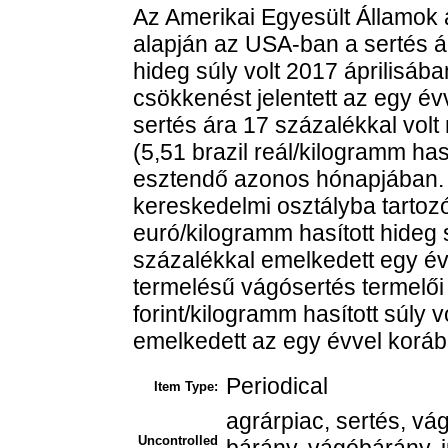
Az Amerikai Egyesült Államok
alapján az USA-ban a sertés ár
hideg súly volt 2017 áprilisáb
csökkenést jelentett az egy év
sertés ára 17 százalékkal vo
(5,51 brazil reál/kilogramm has
esztendő azonos hónapjában. 
kereskedelmi osztályba tartozó
euró/kilogramm hasított hideg s
százalékkal emelkedett egy év
termelésű vágósertés termelői á
forint/kilogramm hasított súly 
emelkedett az egy évvel koráb
Periodical
Item Type:
agrárpiac, sertés, v
Uncontrolled
bárány, vágóbárány, 