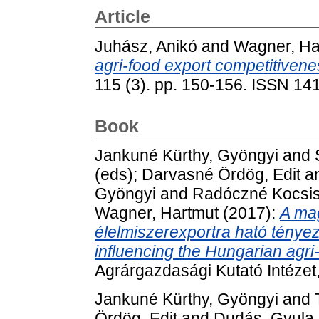
Article
Juhász, Anikó
and
Wagner, Ha
agri-food export competitivene
115 (3). pp. 150-156. ISSN 14
Book
Jankuné Kürthy, Gyöngyi
and
(eds);
Darvasné Ördög, Edit
a
Gyöngyi
and
Radóczné Kocsis
Wagner, Hartmut
(2017):
A mag
élelmiszerexportra ható tényez
influencing the Hungarian agri-
Agrárgazdasági Kutató Intéze
Jankuné Kürthy, Gyöngyi
and
Ördög, Edit
and
Dudás, Gyula