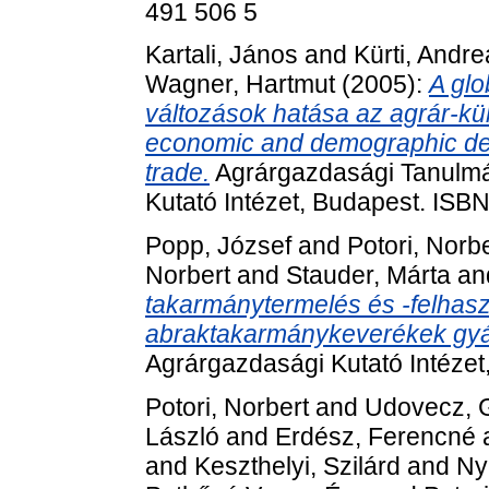
491 506 5
Kartali, János
and
Kürti, Andre
Wagner, Hartmut
(2005):
A glo
változások hatása az agrár-kül
economic and demographic deve
trade.
Agrárgazdasági Tanulmá
Kutató Intézet, Budapest. ISB
Popp, József
and
Potori, Norbe
Norbert
and
Stauder, Márta
an
takarmánytermelés és -felhasz
abraktakarmánykeverékek gyá
Agrárgazdasági Kutató Intézet
Potori, Norbert
and
Udovecz, 
László
and
Erdész, Ferencné
and
Keszthelyi, Szilárd
and
Ny