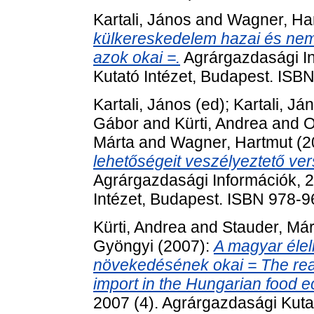
Kartali, János
and
Wagner, Ha
külkereskedelem hazai és nemz
azok okai =.
Agrárgazdasági In
Kutató Intézet, Budapest. IS
Kartali, János
(ed);
Kartali, Já
Gábor
and
Kürti, Andrea
and
O
Márta
and
Wagner, Hartmut
(2
lehetőségeit veszélyeztető ve
Agrárgazdasági Információk, 2
Intézet, Budapest. ISBN 978-
Kürti, Andrea
and
Stauder, Már
Gyöngyi
(2007):
A magyar éle
növekedésének okai = The rea
import in the Hungarian food 
2007 (4). Agrárgazdasági Kuta