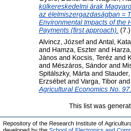
külkereskedelmi árak Magyaro
az élelmiszergazdaságban = T
Environmental Impacts of the H
Payments (first approach).
(7.)
Alvincz, József
and
Antal, Kata
and
Hamza, Eszter
and
Harza,
János
and
Kocsis, Teréz
and
K
and
Mészáros, Sándor
and
Mi
Spitálszky, Márta
and
Stauder,
Erzsébet
and
Varga, Tibor
an
Agricultural Economics No. 97
This list was genera
Repository of the Research Institute of Agricult
developed by the
School of Electronics and Com