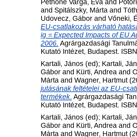
Pethőné Varga, Éva
and
Potori
and
Spitálszky, Márta
and
Tóth
Udovecz, Gábor
and
Vőneki, 
EU-csatlakozás várható hatá
ig = Expected Impacts of EU Ac
2006.
Agrárgazdasági Tanulmá
Kutató Intézet, Budapest. ISB
Kartali, János
(ed);
Kartali, Já
Gábor
and
Kürti, Andrea
and
O
Márta
and
Wagner, Hartmut
(2
jutásának feltételei az EU-csa
termékek.
Agrárgazdasági Tanu
Kutató Intézet, Budapest. ISB
Kartali, János
(ed);
Kartali, Já
Gábor
and
Kürti, Andrea
and
O
Márta
and
Wagner, Hartmut
(2