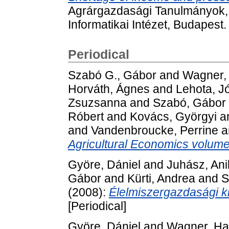
Agrárgazdasági Tanulmányok, 
Informatikai Intézet, Budapest
Periodical
Szabó G., Gábor
and
Wagner,
Horváth, Ágnes
and
Lehota, J
Zsuzsanna
and
Szabó, Gábor
Róbert
and
Kovács, Györgyi
a
and
Vandenbroucke, Perrine
a
Agricultural Economics volume
Györe, Dániel
and
Juhász, Ani
Gábor
and
Kürti, Andrea
and
S
(2008):
Élelmiszergazdasági ki
[Periodical]
Györe, Dániel
and
Wagner, Ha