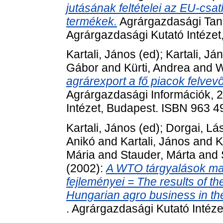
jutásának feltételei az EU-csatl
termékek.
Agrárgazdasági Tanul
Agrárgazdasági Kutató Intézet
Kartali, János
(ed);
Kartali, Já
Gábor
and
Kürti, Andrea
and
W
agrárexport a fő piacok felve
Agrárgazdasági Információk, 2
Intézet, Budapest. ISBN 963 4
Kartali, János
(ed);
Dorgai, Lá
Anikó
and
Kartali, János
and
K
Mária
and
Stauder, Márta
and
(2002):
A WTO tárgyalások mag
fejleményei = The results of t
Hungarian agro business in th
. Agrárgazdasági Kutató Intéz