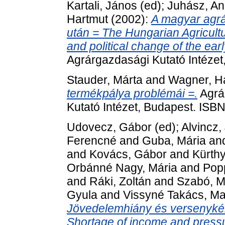
Kartali, János
(ed);
Juhász, An
Hartmut
(2002):
A magyar agrá
után = The Hungarian Agricultu
and political change of the ear
Agrárgazdasági Kutató Intézet
Stauder, Márta
and
Wagner, H
termékpálya problémái =.
Agrá
Kutató Intézet, Budapest. ISB
Udovecz, Gábor
(ed);
Alvincz,
Ferencné
and
Guba, Mária
an
and
Kovács, Gábor
and
Kürth
Orbánné Nagy, Mária
and
Pop
and
Ráki, Zoltán
and
Szabó, M
Gyula
and
Vissyné Takács, M
Jövedelemhiány és versenyk
Shortage of income and pressur