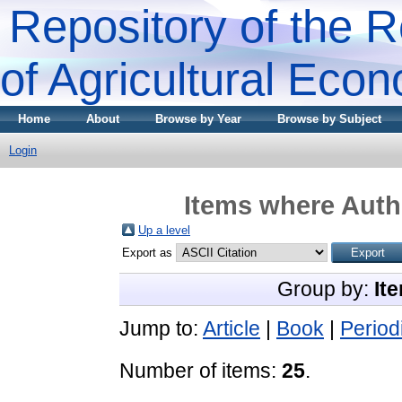
Repository of the R
of Agricultural Eco
Home
About
Browse by Year
Browse by Subject
Login
Items where Autho
Up a level
Export as
Group by:
It
Jump to:
Article
|
Book
|
Period
Number of items:
25
.