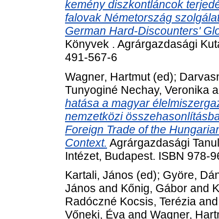
kemény diszkontláncok terjedé
falovak Németország szolgálat
German Hard-Discounters' Glo
Könyvek . Agrárgazdasági Kuta
491-567-6
Wagner, Hartmut
(ed);
Darvasn
Tunyoginé Nechay, Veronika
a
hatása a magyar élelmiszerga
nemzetközi összehasonlításban
Foreign Trade of the Hungaria
Context.
Agrárgazdasági Tanul
Intézet, Budapest. ISBN 978-
Kartali, János
(ed);
Györe, Dán
János
and
Kőnig, Gábor
and
K
Radóczné Kocsis, Terézia
an
Vőneki, Éva
and
Wagner, Hart