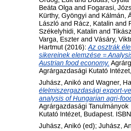
Beáta Olga
and
Fogarasi, Józ
Kürthy, Gyöngyi
and
Kálmán, 
László
and
Rácz, Katalin
and
Székelyhidi, Katalin
and
Tikász
Varga, Eszter
and
Vásáry, Vikt
Hartmut
(2016):
Az osztrák é
sikereinek elemzése = Analysis
Austrian food economy.
Agrárg
Agrárgazdasági Kutató Intéze
Juhász, Anikó
and
Wagner, Ha
élelmiszergazdasági export-
analysis of Hungarian agri-foo
Agrárgazdasági Tanulmányok 
Kutató Intézet, Budapest. IS
Juhász, Anikó
(ed);
Juhász, An