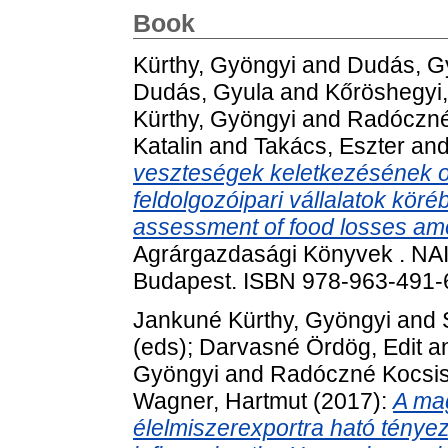
Book
Kürthy, Gyöngyi
and
Dudás, G
Dudás, Gyula
and
Kőröshegyi
Kürthy, Gyöngyi
and
Radóczné
Katalin
and
Takács, Eszter
an
veszteségek keletkezésének o
feldolgozóipari vállalatok k
assessment of food losses am
Agrárgazdasági Könyvek . NAI
Budapest. ISBN 978-963-491-
Jankuné Kürthy, Gyöngyi
and
(eds);
Darvasné Ördög, Edit
a
Gyöngyi
and
Radóczné Kocsis
Wagner, Hartmut
(2017):
A mag
élelmiszerexportra ható tényez