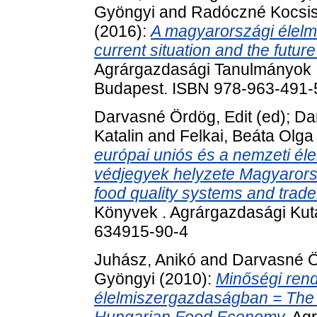
Gyöngyi
and
Radóczné Kocsis
(2016):
A magyarországi élelm
current situation and the futur
Agrárgazdasági Tanulmányok .
Budapest. ISBN 978-963-491-
Darvasné Ördög, Edit
(ed);
Da
Katalin
and
Felkai, Beáta Olga
európai uniós és a nemzeti é
védjegyek helyzete Magyarors
food quality systems and trad
Könyvek . Agrárgazdasági Kuta
634915-90-4
Juhász, Anikó
and
Darvasné Ö
Gyöngyi
(2010):
Minőségi ren
élelmiszergazdaságban = The R
Hungarian Food Economy.
Agr