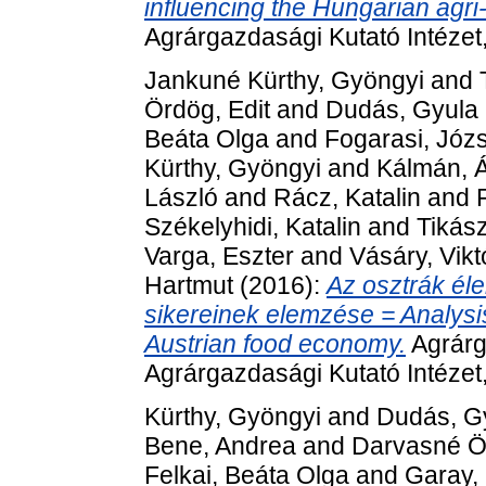
influencing the Hungarian agri-
Agrárgazdasági Kutató Intéze
Jankuné Kürthy, Gyöngyi
and
Ördög, Edit
and
Dudás, Gyula
Beáta Olga
and
Fogarasi, Józ
Kürthy, Gyöngyi
and
Kálmán, 
László
and
Rácz, Katalin
and
Székelyhidi, Katalin
and
Tikász
Varga, Eszter
and
Vásáry, Vikt
Hartmut
(2016):
Az osztrák é
sikereinek elemzése = Analysis
Austrian food economy.
Agrárg
Agrárgazdasági Kutató Intéze
Kürthy, Gyöngyi
and
Dudás, G
Bene, Andrea
and
Darvasné Ör
Felkai, Beáta Olga
and
Garay,