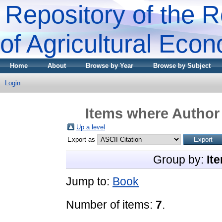
Repository of the R
of Agricultural Eco
Home
About
Browse by Year
Browse by Subject
Login
Items where Author 
Up a level
Export as
Group by:
It
Jump to:
Book
Number of items:
7
.