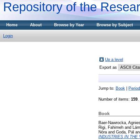
Repository of the Resear
Home
About
Browse by Year
Browse by Subject
Login
Up a level
Export as
Jump to:
Book
|
Period
Number of items:
159
.
Book
Baer-Nawrocka, Agnie
Rigi, Fahimeh
and
Lámf
Nóra
and
Goda, Pál
a
INDUSTRIES IN THE