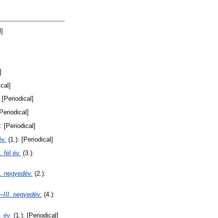
l]
]
ical]
 [Periodical]
[Periodical]
: [Periodical]
v.
(1.): [Periodical]
él év.
(3.):
negyedév.
(2.):
I. negyedév.
(4.):
 év.
(1.): [Periodical]