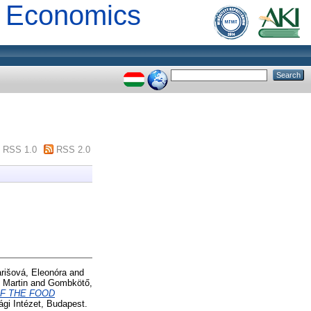
al Economics
RSS 1.0
RSS 2.0
rišová, Eleonóra
and
 Martin
and
Gombkötő,
F THE FOOD
gi Intézet, Budapest.