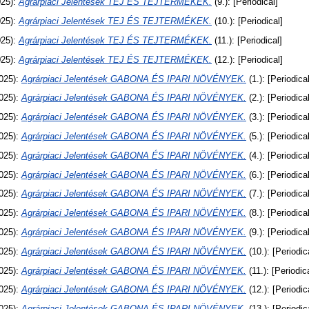
25):
Agrárpiaci Jelentések TEJ ÉS TEJTERMÉKEK.
(9.): [Periodical]
25):
Agrárpiaci Jelentések TEJ ÉS TEJTERMÉKEK.
(10.): [Periodical]
25):
Agrárpiaci Jelentések TEJ ÉS TEJTERMÉKEK.
(11.): [Periodical]
25):
Agrárpiaci Jelentések TEJ ÉS TEJTERMÉKEK.
(12.): [Periodical]
025):
Agrárpiaci Jelentések GABONA ÉS IPARI NÖVÉNYEK.
(1.): [Periodical
025):
Agrárpiaci Jelentések GABONA ÉS IPARI NÖVÉNYEK.
(2.): [Periodical
025):
Agrárpiaci Jelentések GABONA ÉS IPARI NÖVÉNYEK.
(3.): [Periodical
025):
Agrárpiaci Jelentések GABONA ÉS IPARI NÖVÉNYEK.
(5.): [Periodical
025):
Agrárpiaci Jelentések GABONA ÉS IPARI NÖVÉNYEK.
(4.): [Periodical
025):
Agrárpiaci Jelentések GABONA ÉS IPARI NÖVÉNYEK.
(6.): [Periodical
025):
Agrárpiaci Jelentések GABONA ÉS IPARI NÖVÉNYEK.
(7.): [Periodical
025):
Agrárpiaci Jelentések GABONA ÉS IPARI NÖVÉNYEK.
(8.): [Periodical
025):
Agrárpiaci Jelentések GABONA ÉS IPARI NÖVÉNYEK.
(9.): [Periodical
025):
Agrárpiaci Jelentések GABONA ÉS IPARI NÖVÉNYEK.
(10.): [Periodic
025):
Agrárpiaci Jelentések GABONA ÉS IPARI NÖVÉNYEK.
(11.): [Periodic
025):
Agrárpiaci Jelentések GABONA ÉS IPARI NÖVÉNYEK.
(12.): [Periodic
025):
Agrárpiaci Jelentések GABONA ÉS IPARI NÖVÉNYEK.
(13.): [Periodic