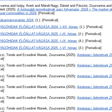
zsanna
and
Isépy, Anett
and
Mándi-Nagy, Dániel
and
Pásztor, Zsuzsanna
an
lett
(2025):
A fontosabb termékpályák piaci folyamatai, 2024 = The market d
tural commodities in 2024.
[Periodical]
Takarmánygyártás 2024.
(1.): [Periodical]
VÁGÓHIDAK ÉLŐÁLLAT-VÁGÁSA 2024. I–XII. hónap.
(1.): [Periodical]
VÁGÓHIDAK ÉLŐÁLLAT-VÁGÁSA 2025. I–III. hónap.
(2.): [Periodical]
VÁGÓHIDAK ÉLŐÁLLAT-VÁGÁSA 2025. I–IX. hónap.
(4.): [Periodical]
VÁGÓHIDAK ÉLŐÁLLAT-VÁGÁSA 2025. I–VI. hónap.
(3.): [Periodical]
czi, Tünde
and
Ecsediné Wanek, Zsuzsanna
(2025):
Agrárpiaci Jelentése
cal]
czi, Tünde
and
Ecsediné Wanek, Zsuzsanna
(2025):
Agrárpiaci Jelentése
cal]
czi, Tünde
and
Ecsediné Wanek, Zsuzsanna
(2025):
Agrárpiaci Jelentése
cal]
czi, Tünde
and
Ecsediné Wanek, Zsuzsanna
(2025):
Agrárpiaci Jelentése
cal]
czi, Tünde
and
Ecsediné Wanek, Zsuzsanna
(2025):
Agrárpiaci Jelentése
cal]
czi, Tünde
and
Ecsediné Wanek, Zsuzsanna
(2025):
Agrárpiaci Jelentése