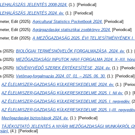
LEHALÁSZÁS JELENTÉS 2008-2024.
(1.): [Periodical]
LEHALÁSZÁS JELENTÉS 2024. év.
(1.): [Periodical]
eter, Edit
(2025):
Agricultural Statistics Pocketbook 2024.
[Periodical]
eter, Edit
(2025):
Agrárgazdasági statisztikai zsebkönyv 2024.
[Periodical]
eter, Edit
(2025):
A MEZŐGAZDASÁG 2025. ÉVI TELJESÍTMÉNYÉNEK I.
a
(2025):
BIOLÓGIAI TERMÉSNÖVELŐK FORGALMAZÁSA, 2024. év.
(1.): 
a
(2025):
MEZŐGAZDASÁGI INPUTOK HAVI FORGALMA 2024. X–XII. hóna
a
(2025):
NÖVÉNYVÉDŐ SZEREK ÉRTÉKESÍTÉSE, 2024. év.
(1.): [Periodic
a
(2025):
Vetőmag-forgalmazás 2024. 07. 01. – 2025. 06. 30.
(1.): [Periodical]
:
AZ ÉLELMISZER-GAZDASÁG KÜLKERESKEDELME 2024. év.
(1.): [Perio
:
AZ ÉLELMISZER-GAZDASÁG KÜLKERESKEDELME 2025. I. fél év.
(3.): [
:
AZ ÉLELMISZER-GAZDASÁG KÜLKERESKEDELME 2025. I. negyedév.
(2
:
AZ ÉLELMISZER-GAZDASÁG KÜLKERESKEDELME 2025. I–III. negyedév
:
Mezőgazdasági biztosítások 2024. év.
(1.): [Periodical]
:
TÁJÉKOZTATÓ JELENTÉS A NYÁRI MEZŐGAZDASÁGI MUNKÁKRÓL (2025.
pján).
(4.): [Periodical]