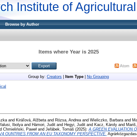
ch Institute of Agricultur
Browse by Author
Items where Year is 2025
Atom
Group by:
Creators
|
Item Type
|
No Grouping
ical
szka
and
Kiráľová, Alžbeta
and
Rózsa, Andrea
and
Wieliczko, Barbara
and
Ma
alusi, Ibolya
and
Hámori, Judit
and
Hegyi, Judit
and
Kacz, Károly
and
Mariš,
nd
Chmieliński, Paweł
and
Jeřábek, Tomáš
(2025):
A GREEN EVALUATION O
 V4 OUNTRIES FROM AN EU TAXONOMY PERSPECTIVE.
Agrárközgazdasá