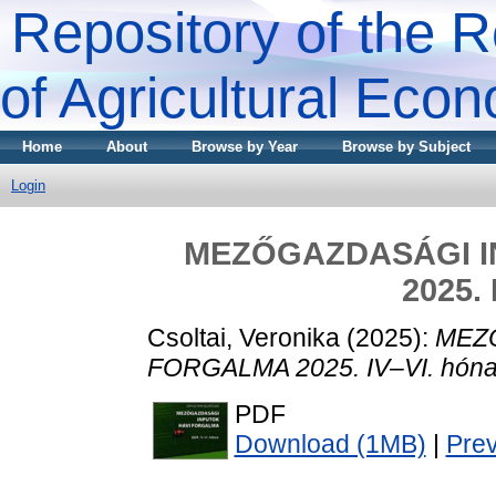
Repository of the R
of Agricultural Eco
Home
About
Browse by Year
Browse by Subject
Login
MEZŐGAZDASÁGI I
2025. 
Csoltai, Veronika
(2025):
MEZ
FORGALMA 2025. IV–VI. hóna
PDF
Download (1MB)
|
Pre