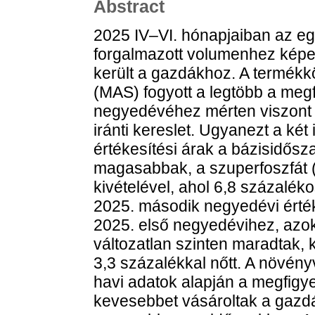
Abstract
2025 IV–VI. hónapjaiban az e
forgalmazott volumenhez képe
került a gazdákhoz. A termék
(MAS) fogyott a legtöbb a meg
negyedévéhez mérten viszont 
iránti kereslet. Ugyanezt a ké
értékesítési árak a bázisidős
magasabbak, a szuperfoszfát (
kivételével, ahol 6,8 százalé
2025. második negyedévi értéke
2025. első negyedévihez, azo
változatlan szinten maradtak,
3,3 százalékkal nőtt. A növén
havi adatok alapján a megfigye
kevesebbet vásároltak a gazdá