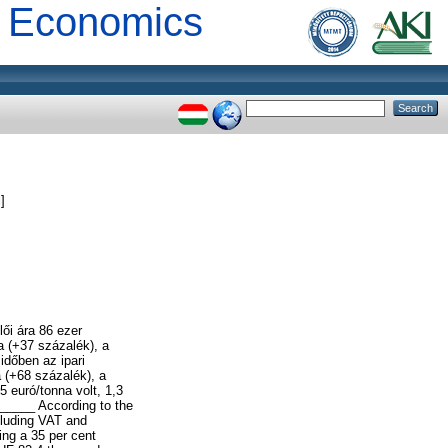
al Economics
]
ői ára 86 ezer
a (+37 százalék), a
időben az ipari
 (+68 százalék), a
5 euró/tonna volt, 1,3
____ According to the
cluding VAT and
ing a 35 per cent