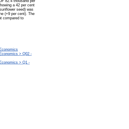
HUF 82.4 thousand per
showing a 42 per cent
c sunflower seed) was
e (+9 per cent). The
nt compared to
l Economics
 Economics > Q02 -
 Economics > Q1 -