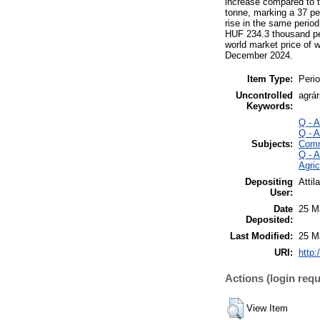
increase compared to t
tonne, marking a 37 pe
rise in the same period
HUF 234.3 thousand per
world market price of 
December 2024.
Item Type:
Perio
Uncontrolled
agrá
Keywords:
Q - 
Q - 
Subjects:
Comm
Q - 
Agri
Depositing
Attil
User:
Date
25 M
Deposited:
Last Modified:
25 M
URI:
http:
Actions (login requ
View Item