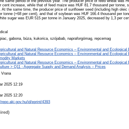
he same period of the previous year. The producer price of feed wheat was 
r cent increase, while that of feed maize was HUF 81.7 thousand per tonne, 
. At the same time, the producer price of sunflower seed (including high olei
 tonne (+68 per cent), and that of soybean was HUF 166.4 thousand per tonn
white sugar was EUR 515 per tonne in January 2025, decreased by 1,3 per ce
dical
rpiac, gabona, búza, kukorica, szójabab, napraforgómag, repcemag
Agricultural and Natural Resource Economics – Environmental and Ecologica
Agricultural and Natural Resource Economics – Environmental and Ecological
odity Markets
Agricultural and Natural Resource Economics – Environmental and Ecological
culture > Q11 - Aggregate Supply and Demand Analysis – Prices
a Vrana
ar 2025 12:19
ar 2025 12:20
//repo.aki.gov.hu/id/eprint/4393
ired)