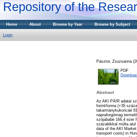
Repository of the Resear
Home
About
Browse by Year
Browse by Subject
Login
Pásztor, Zsuzsanna
(2
PDF
Downloa
Abstract
Az AKI PÁIR adatai sze
forint/tonna (+35 száz
takarmánykukoricáé 81,
napraforgómag termelői
szójababé 166,4 ezer fo
százalékkal múlta al
data of the AKI Market
transport costs) in Hu