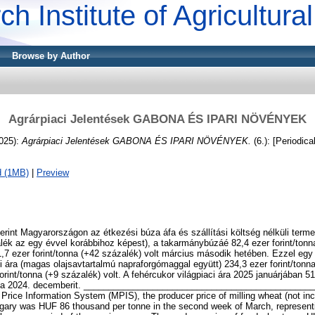
ch Institute of Agricultur
Browse by Author
Agrárpiaci Jelentések GABONA ÉS IPARI NÖVÉNYEK
025):
Agrárpiaci Jelentések GABONA ÉS IPARI NÖVÉNYEK.
(6.): [Periodical
d (1MB)
|
Preview
rint Magyarországon az étkezési búza áfa és szállítási költség nélküli termel
alék az egy évvel korábbihoz képest), a takarmánybúzáé 82,4 ezer forint/tonn
7 ezer forint/tonna (+42 százalék) volt március második hetében. Ezzel egy 
 ára (magas olajsavtartalmú napraforgómaggal együtt) 234,3 ezer forint/tonna
rint/tonna (+9 százalék) volt. A fehércukor világpiaci ára 2025 januárjában 51
ul a 2024. decemberit. ________________________________________________
 Price Information System (MPIS), the producer price of milling wheat (not in
ngary was HUF 86 thousand per tonne in the second week of March, represent