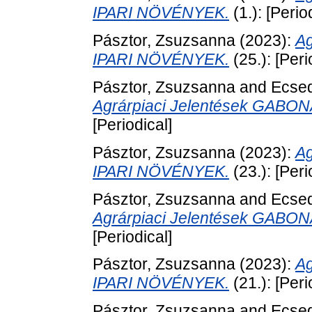
IPARI NÖVÉNYEK.
(1.): [Perio
Pásztor, Zsuzsanna
(2023):
Ag
IPARI NÖVÉNYEK.
(25.): [Peri
Pásztor, Zsuzsanna
and
Ecse
Agrárpiaci Jelentések GABO
[Periodical]
Pásztor, Zsuzsanna
(2023):
Ag
IPARI NÖVÉNYEK.
(23.): [Peri
Pásztor, Zsuzsanna
and
Ecse
Agrárpiaci Jelentések GABO
[Periodical]
Pásztor, Zsuzsanna
(2023):
Ag
IPARI NÖVÉNYEK.
(21.): [Peri
Pásztor, Zsuzsanna
and
Ecse