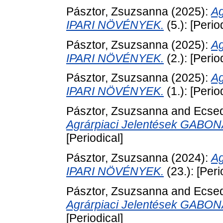
Pásztor, Zsuzsanna
(2025):
Ag
IPARI NÖVÉNYEK.
(5.): [Perio
Pásztor, Zsuzsanna
(2025):
Ag
IPARI NÖVÉNYEK.
(2.): [Perio
Pásztor, Zsuzsanna
(2025):
Ag
IPARI NÖVÉNYEK.
(1.): [Perio
Pásztor, Zsuzsanna
and
Ecse
Agrárpiaci Jelentések GABO
[Periodical]
Pásztor, Zsuzsanna
(2024):
Ag
IPARI NÖVÉNYEK.
(23.): [Peri
Pásztor, Zsuzsanna
and
Ecse
Agrárpiaci Jelentések GABO
[Periodical]