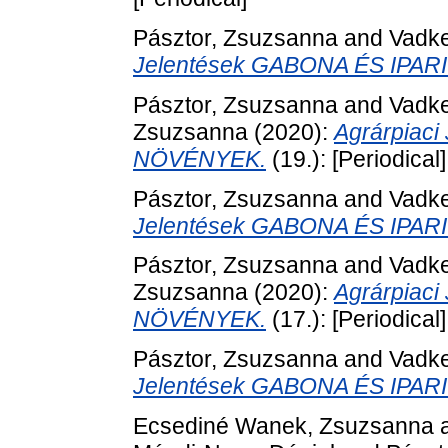
Pásztor, Zsuzsanna
and
Vadker
Jelentések GABONA ÉS IPAR
Pásztor, Zsuzsanna
and
Vadker
Zsuzsanna
(2020):
Agrárpiac
NÖVÉNYEK.
(19.): [Periodical]
Pásztor, Zsuzsanna
and
Vadker
Jelentések GABONA ÉS IPAR
Pásztor, Zsuzsanna
and
Vadker
Zsuzsanna
(2020):
Agrárpiac
NÖVÉNYEK.
(17.): [Periodical]
Pásztor, Zsuzsanna
and
Vadker
Jelentések GABONA ÉS IPAR
Ecsediné Wanek, Zsuzsanna