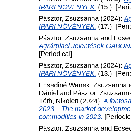
IPARI NÖVÉNYEK.
(15.): [Peri
Pásztor, Zsuzsanna
(2024):
Ag
IPARI NÖVÉNYEK.
(17.): [Peri
Pásztor, Zsuzsanna
and
Ecse
Agrárpiaci Jelentések GABO
[Periodical]
Pásztor, Zsuzsanna
(2024):
Ag
IPARI NÖVÉNYEK.
(13.): [Peri
Ecsediné Wanek, Zsuzsanna
Dániel
and
Pásztor, Zsuzsann
Tóth, Nikolett
(2024):
A fontosa
2023 = The market development
commodities in 2023.
[Periodic
Pásztor, Zsuzsanna
and
Ecse