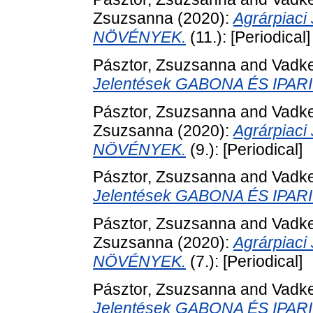
Zsuzsanna
(2020):
Agrárpiac
NÖVÉNYEK.
(11.): [Periodical]
Pásztor, Zsuzsanna
and
Vadker
Jelentések GABONA ÉS IPAR
Pásztor, Zsuzsanna
and
Vadker
Zsuzsanna
(2020):
Agrárpiac
NÖVÉNYEK.
(9.): [Periodical]
Pásztor, Zsuzsanna
and
Vadker
Jelentések GABONA ÉS IPAR
Pásztor, Zsuzsanna
and
Vadker
Zsuzsanna
(2020):
Agrárpiac
NÖVÉNYEK.
(7.): [Periodical]
Pásztor, Zsuzsanna
and
Vadker
Jelentések GABONA ÉS IPAR