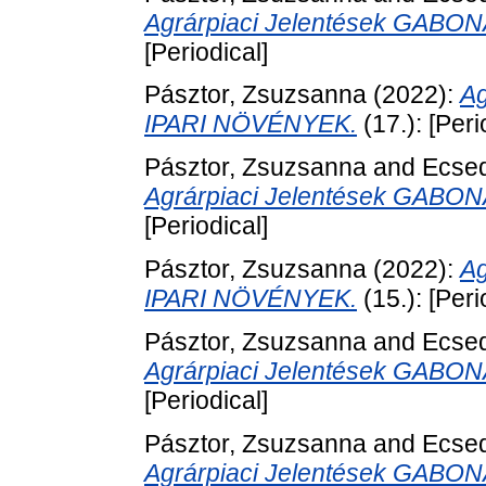
Agrárpiaci Jelentések GABO
[Periodical]
Pásztor, Zsuzsanna
(2022):
Ag
IPARI NÖVÉNYEK.
(17.): [Peri
Pásztor, Zsuzsanna
and
Ecse
Agrárpiaci Jelentések GABO
[Periodical]
Pásztor, Zsuzsanna
(2022):
Ag
IPARI NÖVÉNYEK.
(15.): [Peri
Pásztor, Zsuzsanna
and
Ecse
Agrárpiaci Jelentések GABO
[Periodical]
Pásztor, Zsuzsanna
and
Ecse
Agrárpiaci Jelentések GABO