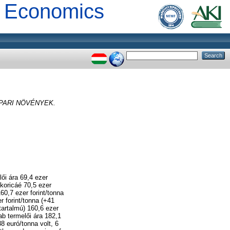
al Economics
 IPARI NÖVÉNYEK.
ői ára 69,4 ezer
koricáé 70,5 ezer
60,7 ezer forint/tonna
 forint/tonna (+41
ztartalmú) 160,6 ezer
ab termelői ára 182,1
8 euró/tonna volt, 6