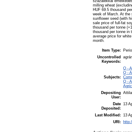
százalékkal emelkedett 
milling wheat (excludi
HUF 69.5 thousand per 
week of March. At the 
sunflower seed (with h
sale price of full-fat 
thousand per tonne (+1
thousand per tonne in 
average price for whit
month.
Item Type:
Perio
Uncontrolled
agrá
Keywords:
Q - 
Q - 
Subjects:
Comm
Q - 
Agri
Depositing
Attil
User:
Date
13 A
Deposited:
Last Modified:
13 A
URI:
http: