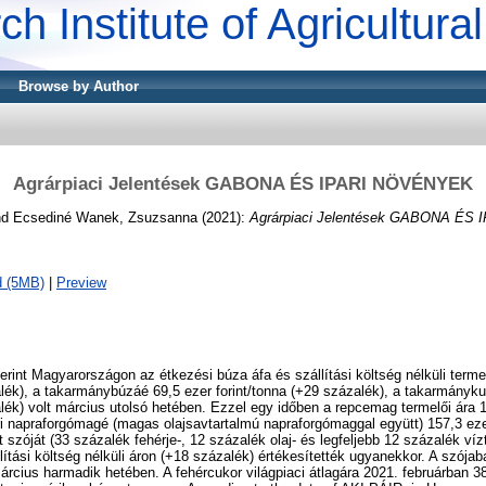
ch Institute of Agricultur
Browse by Author
Agrárpiaci Jelentések GABONA ÉS IPARI NÖVÉNYEK
nd
Ecsediné Wanek, Zsuzsanna
(2021):
Agrárpiaci Jelentések GABONA ÉS
d (5MB)
|
Preview
rint Magyarországon az étkezési búza áfa és szállítási költség nélküli termel
alék), a takarmánybúzáé 69,5 ezer forint/tonna (+29 százalék), a takarmányku
alék) volt március utolsó hetében. Ezzel egy időben a repcemag termelői ára 1
ri napraforgómagé (magas olajsavtartalmú napraforgómaggal együtt) 157,3 ezer
fat szóját (33 százalék fehérje-, 12 százalék olaj- és legfeljebb 12 százalék ví
llítási költség nélküli áron (+18 százalék) értékesítették ugyanekkor. A szójab
március harmadik hetében. A fehércukor világpiaci átlagára 2021. februárban 38