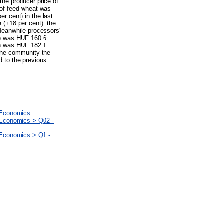
the producer price of
 of feed wheat was
r cent) in the last
 (+18 per cent), the
Meanwhile processors'
nt) was HUF 160.6
an was HUF 182.1
 the community the
 to the previous
l Economics
 Economics > Q02 -
 Economics > Q1 -