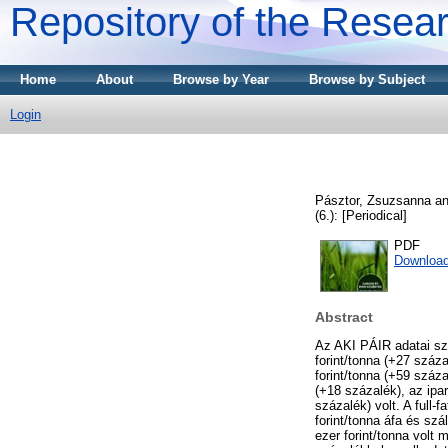
Repository of the Resear
Home
About
Browse by Year
Browse by Subject
Login
Pásztor, Zsuzsanna
a
(6.): [Periodical]
PDF
Downloa
Abstract
Az AKI PÁIR adatai sze
forint/tonna (+27 száz
forint/tonna (+59 száz
(+18 százalék), az ipa
százalék) volt. A full-
forint/tonna áfa és szá
ezer forint/tonna volt 