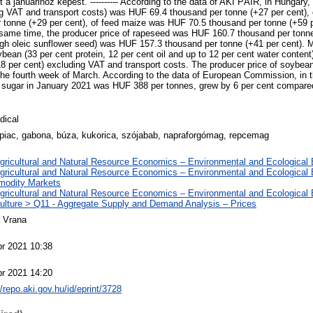
a januárihoz képest. ---------- According to the data of AKI PÁIR, in Hungary, 
ng VAT and transport costs) was HUF 69.4 thousand per tonne (+27 per cent),
tonne (+29 per cent), of feed maize was HUF 70.5 thousand per tonne (+59 pe
same time, the producer price of rapeseed was HUF 160.7 thousand per tonne
igh oleic sunflower seed) was HUF 157.3 thousand per tonne (+41 per cent). 
soybean (33 per cent protein, 12 per cent oil and up to 12 per cent water conte
8 per cent) excluding VAT and transport costs. The producer price of soybe
the fourth week of March. According to the data of European Commission, in
e sugar in January 2021 was HUF 388 per tonnes, grew by 6 per cent compared
dical
rpiac, gabona, búza, kukorica, szójabab, napraforgómag, repcemag
Agricultural and Natural Resource Economics – Environmental and Ecologica
Agricultural and Natural Resource Economics – Environmental and Ecological
odity Markets
Agricultural and Natural Resource Economics – Environmental and Ecological
culture > Q11 - Aggregate Supply and Demand Analysis – Prices
a Vrana
pr 2021 10:38
pr 2021 14:20
//repo.aki.gov.hu/id/eprint/3728