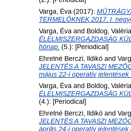
Varga, Éva
(2017):
MŰTRÁGY
TERMELŐKNEK 2017. I. negy
Varga, Éva
and
Boldog, Valéri
ÉLELMISZERGAZDASÁG KÜLKE
hónap.
(5.): [Periodical]
Ehretné Berczi, Ildikó
and
Varg
JELENTÉS A TAVASZI MEZŐ
május 22-i operatív jelentések 
Varga, Éva
and
Boldog, Valéri
ÉLELMISZERGAZDASÁG KÜLK
(4.): [Periodical]
Ehretné Berczi, Ildikó
and
Varg
JELENTÉS A TAVASZI MEZŐ
április 24-i operatív jelentések