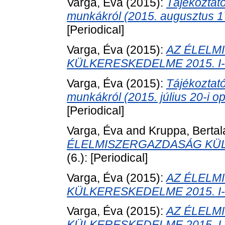
Varga, Éva
(2015):
Tájékoztat
munkákról (2015. augusztus 17-
[Periodical]
Varga, Éva
(2015):
AZ ÉLELM
KÜLKERESKEDELME 2015. I-I
Varga, Éva
(2015):
Tájékoztat
munkákról (2015. július 20-i op
[Periodical]
Varga, Éva
and
Kruppa, Bertal
ÉLELMISZERGAZDASÁG KÜLKE
(6.): [Periodical]
Varga, Éva
(2015):
AZ ÉLELM
KÜLKERESKEDELME 2015. I-II
Varga, Éva
(2015):
AZ ÉLELM
KÜLKERESKEDELME 2015. I. 