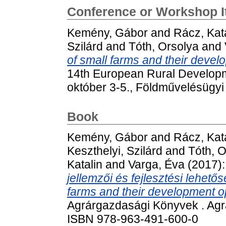
Conference or Workshop 
Kemény, Gábor
and
Rácz, Kat
Szilárd
and
Tóth, Orsolya
and
of small farms and their devel
14th European Rural Develop
október 3-5., Földművelésügyi
Book
Kemény, Gábor
and
Rácz, Kat
Keszthelyi, Szilárd
and
Tóth, O
Katalin
and
Varga, Éva
(2017)
jellemzői és fejlesztési lehető
farms and their development op
Agrárgazdasági Könyvek . Agrá
ISBN 978-963-491-600-0