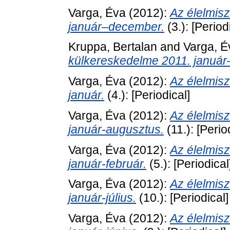
Varga, Éva
(2012):
Az élelmis
január–december.
(3.): [Period
Kruppa, Bertalan
and
Varga, É
külkereskedelme 2011. januá
Varga, Éva
(2012):
Az élelmis
január.
(4.): [Periodical]
Varga, Éva
(2012):
Az élelmis
január-augusztus.
(11.): [Perio
Varga, Éva
(2012):
Az élelmis
január-február.
(5.): [Periodical
Varga, Éva
(2012):
Az élelmis
január-július.
(10.): [Periodical]
Varga, Éva
(2012):
Az élelmis