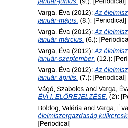
január-június.
(9.): [Periodical]
Varga, Éva
(2012):
Az élelmis
január-május.
(8.): [Periodical]
Varga, Éva
(2012):
Az élelmis
január-március.
(6.): [Periodica
Varga, Éva
(2012):
Az élelmis
január-szeptember.
(12.): [Peri
Varga, Éva
(2012):
Az élelmis
január-április.
(7.): [Periodical]
Vágó, Szabolcs
and
Varga, Év
ÉVI I. ELŐREJELZÉSE.
(2): [P
Boldog, Valéria
and
Varga, Év
élelmiszergazdaság külkereske
[Periodical]