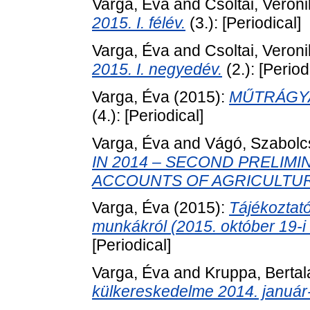
Varga, Éva
and
Csoltai, Veron
2015. I. félév.
(3.): [Periodical]
Varga, Éva
and
Csoltai, Veron
2015. I. negyedév.
(2.): [Period
Varga, Éva
(2015):
MŰTRÁGYA 
(4.): [Periodical]
Varga, Éva
and
Vágó, Szabolc
IN 2014 – SECOND PRELIM
ACCOUNTS OF AGRICULTUR
Varga, Éva
(2015):
Tájékoztat
munkákról (2015. október 19-i 
[Periodical]
Varga, Éva
and
Kruppa, Bertal
külkereskedelme 2014. január