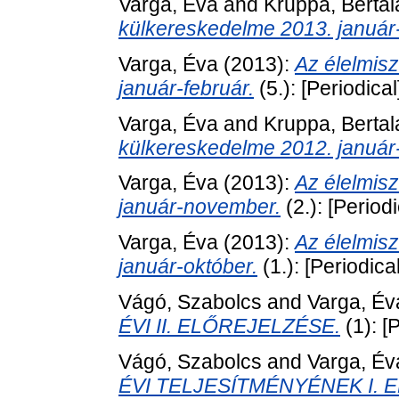
Varga, Éva
and
Kruppa, Bertal
külkereskedelme 2013. január
Varga, Éva
(2013):
Az élelmis
január-február.
(5.): [Periodical
Varga, Éva
and
Kruppa, Bertal
külkereskedelme 2012. januá
Varga, Éva
(2013):
Az élelmis
január-november.
(2.): [Periodi
Varga, Éva
(2013):
Az élelmis
január-október.
(1.): [Periodical
Vágó, Szabolcs
and
Varga, Év
ÉVI II. ELŐREJELZÉSE.
(1): [
Vágó, Szabolcs
and
Varga, Év
ÉVI TELJESÍTMÉNYÉNEK I. 