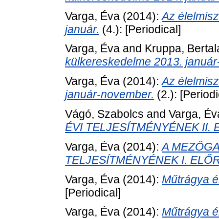
Varga, Éva
(2014):
Az élelmis
január.
(4.): [Periodical]
Varga, Éva
and
Kruppa, Bertal
külkereskedelme 2013. januá
Varga, Éva
(2014):
Az élelmis
január-november.
(2.): [Periodi
Vágó, Szabolcs
and
Varga, Év
ÉVI TELJESÍTMÉNYÉNEK II.
Varga, Éva
(2014):
A MEZŐGA
TELJESÍTMÉNYÉNEK I. ELŐ
Varga, Éva
(2014):
Műtrágya ér
[Periodical]
Varga, Éva
(2014):
Műtrágya ér