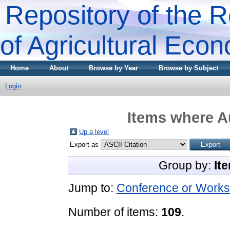
Repository of the R
of Agricultural Eco
Home
About
Browse by Year
Browse by Subject
Login
Items where Au
Up a level
Export as
Group by:
It
Jump to:
Conference or Works
Number of items:
109
.