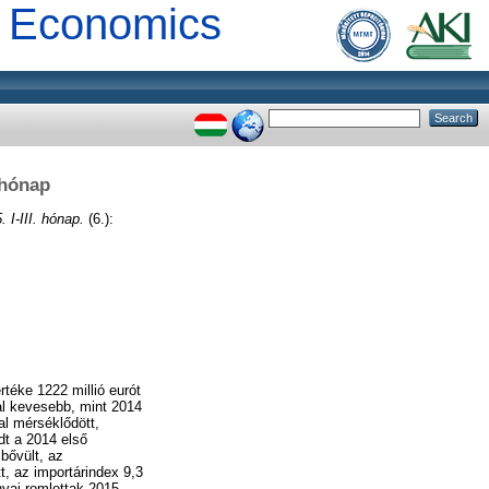
al Economics
hónap
III. hónap.
(6.):
rtéke 1222 millió eurót
al kevesebb, mint 2014
al mérséklődött,
dt a 2014 első
bővült, az
, az importárindex 9,3
nyai romlottak 2015