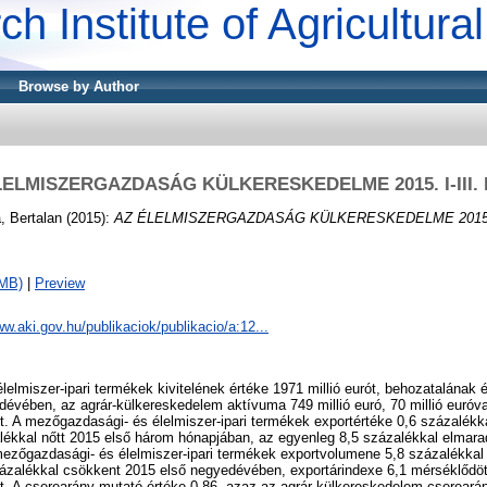
ch Institute of Agricultur
Browse by Author
LELMISZERGAZDASÁG KÜLKERESKEDELME 2015. I-III. 
, Bertalan
(2015):
AZ ÉLELMISZERGAZDASÁG KÜLKERESKEDELME 2015. I-
1MB)
|
Preview
ww.aki.gov.hu/publikaciok/publikacio/a:12...
elmiszer-ipari termékek kivitelének értéke 1971 millió eurót, behozatalának é
edévében, az agrár-külkereskedelem aktívuma 749 millió euró, 70 millió euróv
. A mezőgazdasági- és élelmiszer-ipari termékek exportértéke 0,6 százalékk
lékkal nőtt 2015 első három hónapjában, az egyenleg 8,5 százalékkal elmara
mezőgazdasági- és élelmiszer-ipari termékek exportvolumene 5,8 százalékkal 
ázalékkal csökkent 2015 első negyedévében, exportárindexe 6,1 mérséklődött
t. A cserearány mutató értéke 0,86, azaz az agrár-külkereskedelem csereará