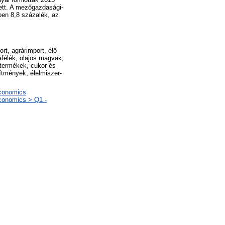
ett. A mezőgazdasági-
ben 8,8 százalék, az
rt, agrárimport, élő
afélék, olajos magvak,
t termékek, cukor és
ítmények, élelmiszer-
Economics
Economics > Q1 -