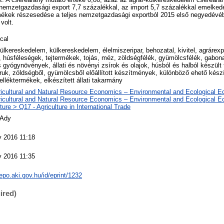
nemzetgazdasági export 7,7 százalékkal, az import 5,7 százalékkal emelked
ermékek részesedése a teljes nemzetgazdasági exportból 2015 első negyedévé
volt.
cal
külkereskedelem, külkereskedelem, élelmiszeripar, behozatal, kivitel, agrárexpo
k, húsféleségek, tejtermékek, tojás, méz, zöldségfélék, gyümölcsfélék, gabon
és gyógynövények, állati és növényi zsírok és olajok, húsból és halból készül
ruk, zöldségből, gyümölcsből előállított készítmények, különböző ehető kész
elléktermékek, elkészített állati takarmány
ricultural and Natural Resource Economics – Environmental and Ecological 
ricultural and Natural Resource Economics – Environmental and Ecological 
ture > Q17 - Agriculture in International Trade
 Ady
 2016 11:18
 2016 11:35
repo.aki.gov.hu/id/eprint/1232
ired)