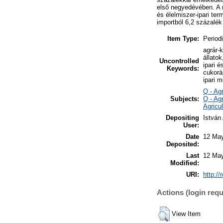
első negyedévében. A 
és élelmiszer-ipari t
importból 6,2 százalék 
Item Type:
Periodi
agrár-
állato
Uncontrolled
ipari 
Keywords:
cukorá
ipari m
Q - Ag
Subjects:
Q - Ag
Agricul
Depositing
István
User:
Date
12 May
Deposited:
Last
12 May
Modified:
URI:
http://
Actions (login requ
View Item