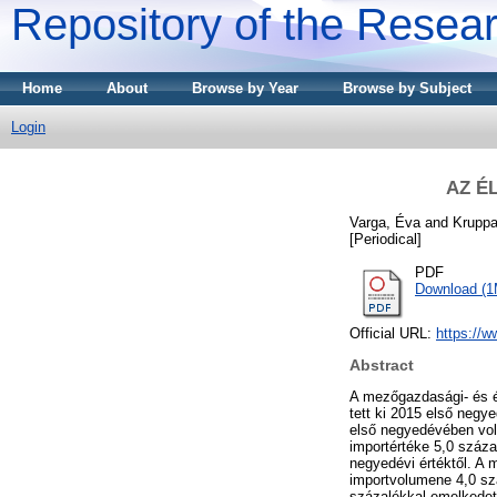
Repository of the Resear
Home
About
Browse by Year
Browse by Subject
Login
AZ É
Varga, Éva
and
Kruppa
[Periodical]
PDF
Download (
Official URL:
https://w
Abstract
A mezőgazdasági- és él
tett ki 2015 első negy
első negyedévében volt
importértéke 5,0 száza
negyedévi értéktől. A 
importvolumene 4,0 sz
százalékkal emelkedet