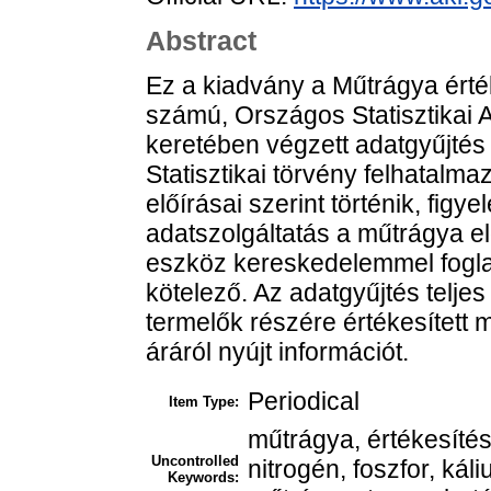
Abstract
Ez a kiadvány a Műtrágya érték
számú, Országos Statisztikai
keretében végzett adatgyűjtés 
Statisztikai törvény felhatalm
előírásai szerint történik, fig
adatszolgáltatás a műtrágya e
eszköz kereskedelemmel fogla
kötelező. Az adatgyűjtés telje
termelők részére értékesített 
áráról nyújt információt.
Periodical
Item Type:
műtrágya, értékesíté
Uncontrolled
nitrogén, foszfor, kál
Keywords: