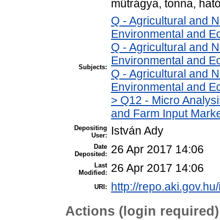
műtrágya, tonna, hat
Q - Agricultural and
Environmental and E
Q - Agricultural and
Environmental and Ec
Subjects:
Q - Agricultural and
Environmental and Ec
> Q12 - Micro Analys
and Farm Input Mark
Depositing
István Ady
User:
Date
26 Apr 2017 14:06
Deposited:
Last
26 Apr 2017 14:06
Modified:
http://repo.aki.gov.hu
URI:
Actions (login required)