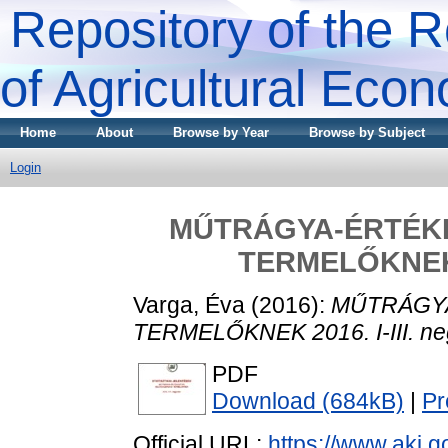
Repository of the R
of Agricultural Eco
Home
About
Browse by Year
Browse by Subject
Login
MŰTRÁGYA-ÉRTÉK
TERMELŐKNEK 2
Varga, Éva
(2016):
MŰTRÁGY
TERMELŐKNEK 2016. I-III. ne
PDF
Download (684kB)
|
Pr
Official URL:
https://www.aki.go