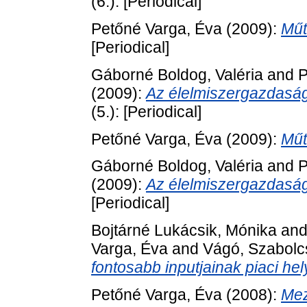
(6.): [Periodical]
Petőné Varga, Éva
(2009):
Műt
[Periodical]
Gáborné Boldog, Valéria
and
P
(2009):
Az élelmiszergazdaság
(5.): [Periodical]
Petőné Varga, Éva
(2009):
Műt
Gáborné Boldog, Valéria
and
P
(2009):
Az élelmiszergazdaság
[Periodical]
Bojtárné Lukácsik, Mónika
an
Varga, Éva
and
Vágó, Szabolc
fontosabb inputjainak piaci hel
Petőné Varga, Éva
(2008):
Mez