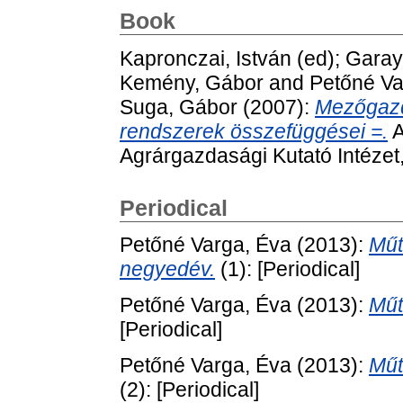
Book
Kapronczai, István
(ed);
Garay
Kemény, Gábor
and
Petőné Va
Suga, Gábor
(2007):
Mezőgazd
rendszerek összefüggései =.
A
Agrárgazdasági Kutató Intéze
Periodical
Petőné Varga, Éva
(2013):
Műt
negyedév.
(1): [Periodical]
Petőné Varga, Éva
(2013):
Műt
[Periodical]
Petőné Varga, Éva
(2013):
Műt
(2): [Periodical]