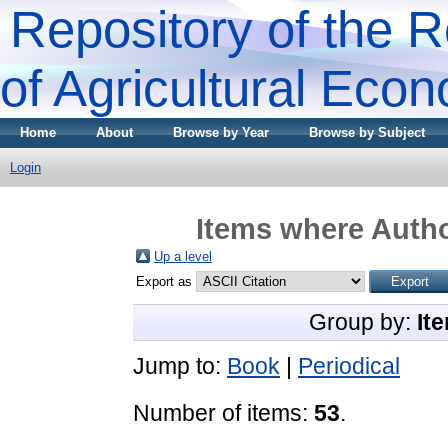
Repository of the R
of Agricultural Eco
Home
About
Browse by Year
Browse by Subject
Login
Items where Autho
Up a level
Export as
Group by:
It
Jump to:
Book
|
Periodical
Number of items:
53
.