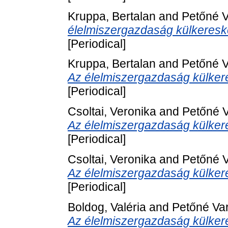
Kruppa, Bertalan
and
Petőné V
élelmiszergazdaság külkereske
[Periodical]
Kruppa, Bertalan
and
Petőné V
Az élelmiszergazdaság külkere
[Periodical]
Csoltai, Veronika
and
Petőné V
Az élelmiszergazdaság külkere
[Periodical]
Csoltai, Veronika
and
Petőné V
Az élelmiszergazdaság külker
[Periodical]
Boldog, Valéria
and
Petőné Va
Az élelmiszergazdaság külkere