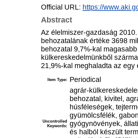
Official URL:
https://www.aki.go
Abstract
Az élelmiszer-gazdaság 2010. é
behozatalának értéke 3698 milli
behozatal 9,7%-kal magasabb v
külkereskedelmünkből származó
21,9%-kal meghaladta az egy é
Periodical
Item Type:
agrár-külkereskedele
behozatal, kivitel, agr
húsféleségek, tejterm
gyümölcsfélék, gabona
Uncontrolled
gyógynövények, állati
Keywords:
és halból készült ter