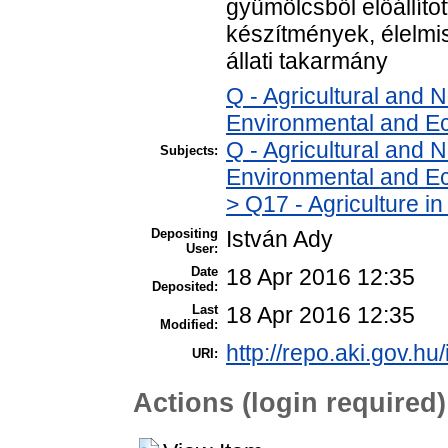
gyümölcsből előállíto
készítmények, élelmis
állati takarmány
Q - Agricultural and
Environmental and E
Q - Agricultural and
Subjects:
Environmental and Ec
> Q17 - Agriculture in
Depositing
István Ady
User:
Date
18 Apr 2016 12:35
Deposited:
Last
18 Apr 2016 12:35
Modified:
http://repo.aki.gov.hu/
URI:
Actions (login required)