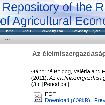
Repository of the R
of Agricultural Eco
Home
About
Browse by Year
Browse by Subject
Login
Az élelmiszergazdaság 
Gáborné Boldog, Valéria
and
P
(2011):
Az élelmiszergazdaság
(3.): [Periodical]
PDF
Download (608kB)
|
Pre