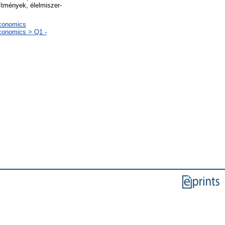
ítmények, élelmiszer-
Economics
Economics > Q1 -