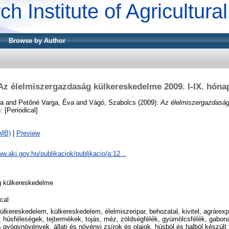
ch Institute of Agricultur
Browse by Author
Az élelmiszergazdaság külkereskedelme 2009. I-IX. hóna
ia
and
Petőné Varga, Éva
and
Vágó, Szabolcs
(2009):
Az élelmiszergazdasá
: [Periodical]
6MB)
|
Preview
ww.aki.gov.hu/publikaciok/publikacio/a:12...
g külkereskedelme
cal
külkereskedelem, külkereskedelem, élelmiszeripar, behozatal, kivitel, agrárexpo
k, húsféleségek, tejtermékek, tojás, méz, zöldségfélék, gyümölcsfélék, gabon
és gyógynövények, állati és növényi zsírok és olajok, húsból és halból készül