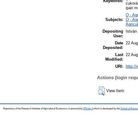
Keywords:
cukorá
ipari m
Q - Ag
Subjects:
Q - Ag
Agricul
Depositing
István
User:
Date
22 Aug
Deposited:
Last
22 Aug
Modified:
URI:
http://
Actions (login requ
View Item
Repository of the Research Institute of Agricultural Economics is powered by
EPrints 3
which is developed by the
School of Elect