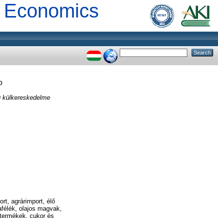
al Economics
p
g külkereskedelme
rt, agrárimport, élő
afélék, olajos magvak,
t termékek, cukor és