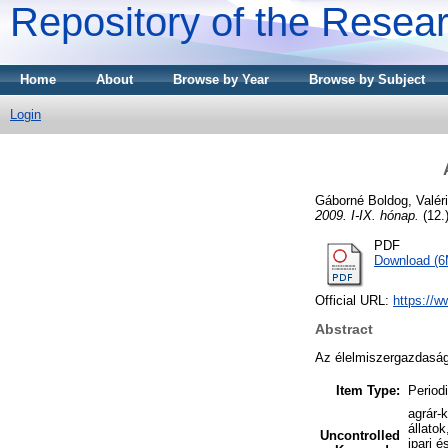
Repository of the Resear
Home
About
Browse by Year
Browse by Subject
Login
Gáborné Boldog, Valér
2009. I-IX. hónap.
(12.)
PDF
Download (
Official URL:
https://w
Abstract
Az élelmiszergazdasá
Item Type:
Periodi
agrár-
állato
Uncontrolled
ipari 