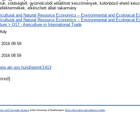
ruk, zöldségből, gyümölcsből előállított készítmények, különböző ehető kész
elléktermékek, elkészített állati takarmány
ricultural and Natural Resource Economics – Environmental and Ecological 
ricultural and Natural Resource Economics – Environmental and Ecological 
ture > Q17 - Agriculture in International Trade
 Ady
 2016 08:59
 2016 08:59
repo.aki.gov.hu/id/eprint/1413
ired)
ronics and Computer Science
at the University of Southampton.
More information and software credits
.