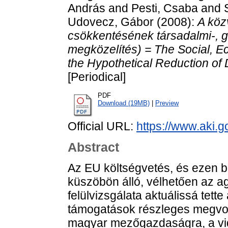
András
and
Pesti, Csaba
and
Udovecz, Gábor
(2008):
A köz
csökkentésének társadalmi-, g
megközelítés) = The Social, E
the Hypothetical Reduction of 
[Periodical]
PDF
Download (19MB)
|
Preview
Official URL:
https://www.aki.g
Abstract
Az EU költségvetés, és ezen b
küszöbön álló, vélhetően az 
felülvizsgálata aktuálissá tet
támogatások részleges megvon
magyar mezőgazdaságra, a vi