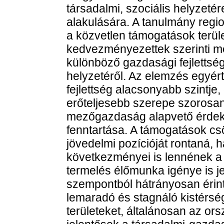
társadalmi, szociális helyzetére
alakulására. A tanulmány region
a közvetlen támogatások terület
kedvezményezettek szerinti m
különböző gazdasági fejlettségű
helyzetéről. Az elemzés egyér
fejlettség alacsonyabb szint
erőteljesebb szerepe szorosa
mezőgazdaság alapvető érdeke
fenntartása. A támogatások c
jövedelmi pozícióját rontaná,
következményei is lennének a
termelés élőmunka igénye is 
szempontból hátrányosan érint
lemaradó és stagnáló kistérsé
területeket, általánosan az or