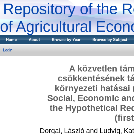
Repository of the R
of Agricultural Eco
Home
About
Browse by Year
Browse by Subject
Login
A közvetlen tám
csökkentésének tá
környezeti hatásai
Social, Economic an
the Hypothetical Re
(fir
Dorgai, László
and
Ludvig, Kat