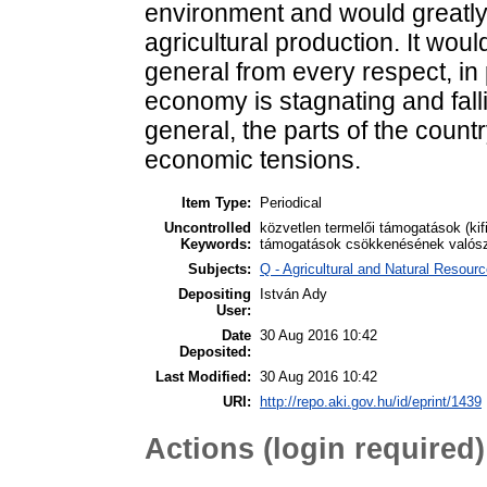
environment and would greatl
agricultural production. It woul
general from every respect, in
economy is stagnating and fall
general, the parts of the count
economic tensions.
Item Type:
Periodical
Uncontrolled
közvetlen termelői támogatások (ki
Keywords:
támogatások csökkenésének valósz
Subjects:
Q - Agricultural and Natural Resou
Depositing
István Ady
User:
Date
30 Aug 2016 10:42
Deposited:
Last Modified:
30 Aug 2016 10:42
URI:
http://repo.aki.gov.hu/id/eprint/1439
Actions (login required)