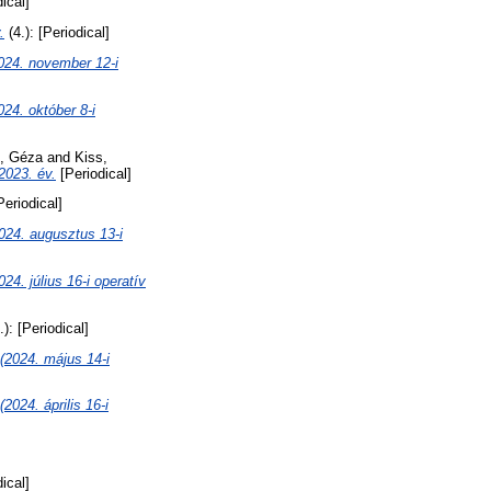
dical]
.
(4.): [Periodical]
. november 12-i
 október 8-i
, Géza
and
Kiss,
2023. év.
[Periodical]
Periodical]
 augusztus 13-i
úlius 16-i operatív
.): [Periodical]
24. május 14-i
. április 16-i
dical]