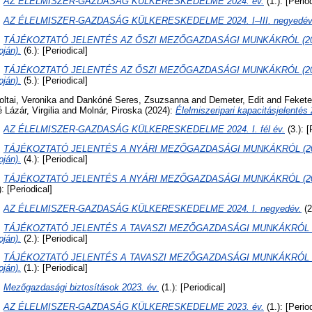
:
AZ ÉLELMISZER-GAZDASÁG KÜLKERESKEDELME 2024. év.
(1.): [Perio
:
AZ ÉLELMISZER-GAZDASÁG KÜLKERESKEDELME 2024. I–III. negyedév
:
TÁJÉKOZTATÓ JELENTÉS AZ ŐSZI MEZŐGAZDASÁGI MUNKÁKRÓL (2024
pján).
(6.): [Periodical]
:
TÁJÉKOZTATÓ JELENTÉS AZ ŐSZI MEZŐGAZDASÁGI MUNKÁKRÓL (2024.
pján).
(5.): [Periodical]
oltai, Veronika
and
Dankóné Seres, Zsuzsanna
and
Demeter, Edit
and
Fekete
Lázár, Virgilia
and
Molnár, Piroska
(2024):
Élelmiszeripari kapacitásjelentés 
:
AZ ÉLELMISZER-GAZDASÁG KÜLKERESKEDELME 2024. I. fél év.
(3.): [
:
TÁJÉKOZTATÓ JELENTÉS A NYÁRI MEZŐGAZDASÁGI MUNKÁKRÓL (2024.
pján).
(4.): [Periodical]
:
TÁJÉKOZTATÓ JELENTÉS A NYÁRI MEZŐGAZDASÁGI MUNKÁKRÓL (2024. j
): [Periodical]
:
AZ ÉLELMISZER-GAZDASÁG KÜLKERESKEDELME 2024. I. negyedév.
(2
:
TÁJÉKOZTATÓ JELENTÉS A TAVASZI MEZŐGAZDASÁGI MUNKÁKRÓL (20
pján).
(2.): [Periodical]
:
TÁJÉKOZTATÓ JELENTÉS A TAVASZI MEZŐGAZDASÁGI MUNKÁKRÓL (2024
pján).
(1.): [Periodical]
:
Mezőgazdasági biztosítások 2023. év.
(1.): [Periodical]
:
AZ ÉLELMISZER-GAZDASÁG KÜLKERESKEDELME 2023. év.
(1.): [Perio