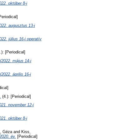
 október 8-i
Periodical]
 augusztus 13-i
úlius 16-i operatív
.): [Periodical]
22. május 14-i
. április 16-i
dical]
.
(4.): [Periodical]
. november 12-i
 október 8-i
, Géza
and
Kiss,
2020. év.
[Periodical]