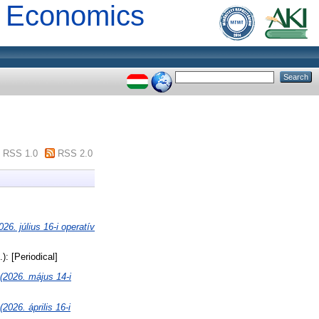
al Economics
RSS 1.0
RSS 2.0
úlius 16-i operatív
.): [Periodical]
26. május 14-i
. április 16-i