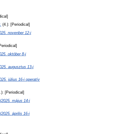
dical]
.
(4.): [Periodical]
 novenber 12-i
Periodical]
 október 8-i
 augusztus 13-i
úlius 16-i operatív
.): [Periodical]
25. május 14-i
. április 16-i