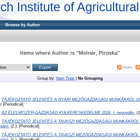
ch Institute of Agricultur
Browse by Author
Items where Author is "
Molnár, Piroska
"
Atom
Group by:
Item Type
|
No Grouping
:
TÁJÉKOZTATÓ JELENTÉS A NYÁRI MEZŐGAZDASÁGI MUNKÁKRÓL (2026. j
): [Periodical]
:
AZ ÉLELMISZER-GAZDASÁG KÜLKERESKEDELME 2026. I. negyedév.
(2
:
TÁJÉKOZTATÓ JELENTÉS A TAVASZI MEZŐGAZDASÁGI MUNKÁKRÓL (20
pján).
(2.): [Periodical]
:
TÁJÉKOZTATÓ JELENTÉS A TAVASZI MEZŐGAZDASÁGI MUNKÁKRÓL (2026
pján).
(1.): [Periodical]