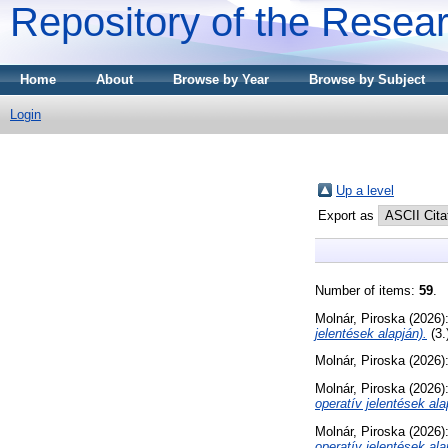
Repository of the Resear
Home
About
Browse by Year
Browse by Subject
Login
Up a level
Export as
Number of items:
59
.
Molnár, Piroska
(2026)
jelentések alapján).
(3.
Molnár, Piroska
(2026)
Molnár, Piroska
(2026)
operatív jelentések ala
Molnár, Piroska
(2026)
operatív jelentések ala