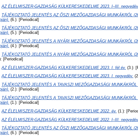
:
AZ ÉLELMISZER-GAZDASÁG KÜLKERESKEDELME 2023. I–III. negyedév
:
TÁJÉKOZTATÓ JELENTÉS AZ ŐSZI MEZŐGAZDASÁGI MUNKÁKRÓL (2023
pján).
(6.): [Periodical]
:
TÁJÉKOZTATÓ JELENTÉS AZ ŐSZI MEZŐGAZDASÁGI MUNKÁKRÓL (2023.
pján).
(5.): [Periodical]
:
TÁJÉKOZTATÓ JELENTÉS A NYÁRI MEZŐGAZDASÁGI MUNKÁKRÓL (2023.
pján).
(4.): [Periodical]
:
TÁJÉKOZTATÓ JELENTÉS A NYÁRI MEZŐGAZDASÁGI MUNKÁKRÓL (2023. j
): [Periodical]
:
AZ ÉLELMISZER-GAZDASÁG KÜLKERESKEDELME 2023. I. fél év.
(3.): [
:
AZ ÉLELMISZER-GAZDASÁG KÜLKERESKEDELME 2023. I. negyedév.
(2
:
TÁJÉKOZTATÓ JELENTÉS A TAVASZI MEZŐGAZDASÁGI MUNKÁKRÓL (20
pján).
(2.): [Periodical]
:
TÁJÉKOZTATÓ JELENTÉS A TAVASZI MEZŐGAZDASÁGI MUNKÁKRÓL (2023
pján).
(1.): [Periodical]
:
AZ ÉLELMISZER-GAZDASÁG KÜLKERESKEDELME 2022. év.
(1.): [Perio
:
AZ ÉLELMISZER-GAZDASÁG KÜLKERESKEDELME 2022. I–III. negyedév
:
TÁJÉKOZTATÓ JELENTÉS AZ ŐSZI MEZŐGAZDASÁGI MUNKÁKRÓL (2022
pján).
(6.): [Periodical]