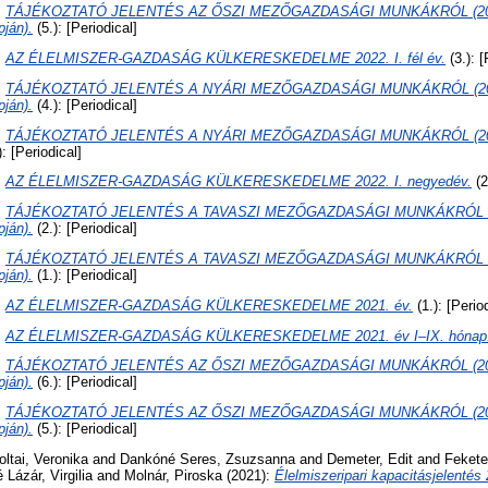
:
TÁJÉKOZTATÓ JELENTÉS AZ ŐSZI MEZŐGAZDASÁGI MUNKÁKRÓL (2022.
pján).
(5.): [Periodical]
:
AZ ÉLELMISZER-GAZDASÁG KÜLKERESKEDELME 2022. I. fél év.
(3.): [
:
TÁJÉKOZTATÓ JELENTÉS A NYÁRI MEZŐGAZDASÁGI MUNKÁKRÓL (2022.
pján).
(4.): [Periodical]
:
TÁJÉKOZTATÓ JELENTÉS A NYÁRI MEZŐGAZDASÁGI MUNKÁKRÓL (2022. j
): [Periodical]
:
AZ ÉLELMISZER-GAZDASÁG KÜLKERESKEDELME 2022. I. negyedév.
(2
:
TÁJÉKOZTATÓ JELENTÉS A TAVASZI MEZŐGAZDASÁGI MUNKÁKRÓL (20
pján).
(2.): [Periodical]
:
TÁJÉKOZTATÓ JELENTÉS A TAVASZI MEZŐGAZDASÁGI MUNKÁKRÓL (2022
pján).
(1.): [Periodical]
:
AZ ÉLELMISZER-GAZDASÁG KÜLKERESKEDELME 2021. év.
(1.): [Perio
:
AZ ÉLELMISZER-GAZDASÁG KÜLKERESKEDELME 2021. év I–IX. hónap
:
TÁJÉKOZTATÓ JELENTÉS AZ ŐSZI MEZŐGAZDASÁGI MUNKÁKRÓL (2021
pján).
(6.): [Periodical]
:
TÁJÉKOZTATÓ JELENTÉS AZ ŐSZI MEZŐGAZDASÁGI MUNKÁKRÓL (2021.
pján).
(5.): [Periodical]
oltai, Veronika
and
Dankóné Seres, Zsuzsanna
and
Demeter, Edit
and
Fekete
Lázár, Virgilia
and
Molnár, Piroska
(2021):
Élelmiszeripari kapacitásjelentés 