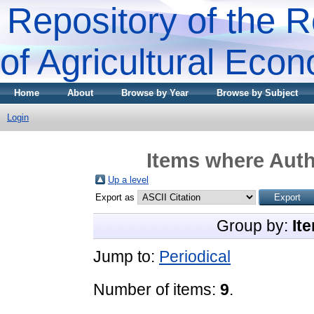
Repository of the R
of Agricultural Eco
Home
About
Browse by Year
Browse by Subject
Login
Items where Auth
Up a level
Export as
Group by:
It
Jump to:
Periodical
Number of items:
9
.