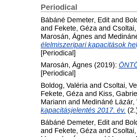
Periodical
Bábáné Demeter, Edit
and
Bol
and
Fekete, Géza
and
Csoltai
Marosán, Ágnes
and
Medináné 
élelmiszeripari kapacitások h
[Periodical]
Marosán, Ágnes
(2019):
ÖNTÖ
[Periodical]
Boldog, Valéria
and
Csoltai, V
Fekete, Géza
and
Kiss, Gabrie
Mariann
and
Medináné Lázár, V
kapacitásjelentés 2017. év.
(2.
Bábáné Demeter, Edit
and
Bol
and
Fekete, Géza
and
Csoltai