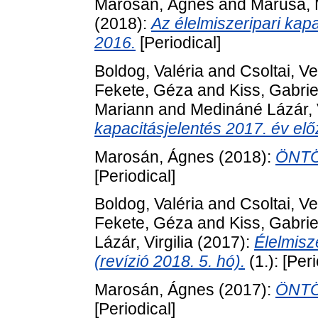
Marosán, Ágnes
and
Marusa, 
(2018):
Az élelmiszeripari ka
2016.
[Periodical]
Boldog, Valéria
and
Csoltai, V
Fekete, Géza
and
Kiss, Gabrie
Mariann
and
Medináné Lázár, V
kapacitásjelentés 2017. év elő
Marosán, Ágnes
(2018):
ÖNTÖ
[Periodical]
Boldog, Valéria
and
Csoltai, V
Fekete, Géza
and
Kiss, Gabrie
Lázár, Virgilia
(2017):
Élelmisz
(revízió 2018. 5. hó).
(1.): [Peri
Marosán, Ágnes
(2017):
ÖNTÖ
[Periodical]