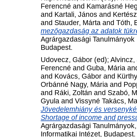
Ferencné
and
Kamarásné Heg
and
Kartali, János
and
Kertész
and
Stauder, Márta
and
Tóth, 
mezőgazdaság az adatok tükré
Agrárgazdasági Tanulmányok .
Budapest.
Udovecz, Gábor
(ed);
Alvincz,
Ferencné
and
Guba, Mária
an
and
Kovács, Gábor
and
Kürth
Orbánné Nagy, Mária
and
Pop
and
Ráki, Zoltán
and
Szabó, M
Gyula
and
Vissyné Takács, M
Jövedelemhiány és versenyk
Shortage of income and pressur
Agrárgazdasági Tanulmányok, 
Informatikai Intézet, Budapest