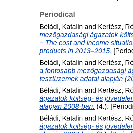
Periodical
Béládi, Katalin
and
Kertész, R
mezőgazdasági ágazatok költ
= The cost and income situatio
products in 2013–2015.
[Period
Béládi, Katalin
and
Kertész, R
a fontosabb mezőgazdasági 
tesztüzemek adatai alapján (2
Béládi, Katalin
and
Kertész, R
ágazatok költség- és jövedele
alapján 2008-ban.
(4.): [Period
Béládi, Katalin
and
Kertész, R
ágazatok költség- és jövedele