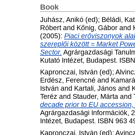
Book
Juhász, Anikó
(ed);
Béládi, Kat
Róbert
and
Kőnig, Gábor
and
(2005):
Piaci erőviszonyok alak
szereplői között = Market Pow
Sector.
Agrárgazdasági Tanulm
Kutató Intézet, Budapest. ISB
Kapronczai, István
(ed);
Alvinc
Erdész, Ferencné
and
Kamará
István
and
Kartali, János
and
K
Teréz
and
Stauder, Márta
and
decade prior to EU accession,
Agrárgazdasági Információk, 2
Intézet, Budapest. ISBN 963 4
Kapronczai, István
(ed);
Avincz