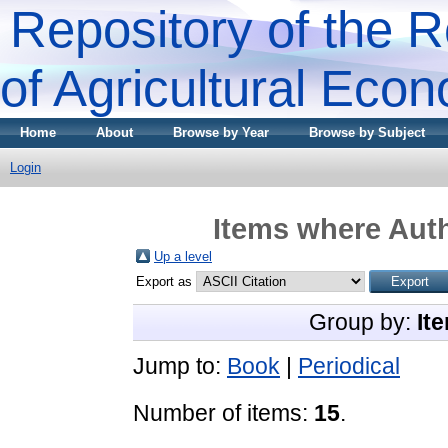
Repository of the R
of Agricultural Eco
Home
About
Browse by Year
Browse by Subject
Login
Items where Auth
Up a level
Export as
Group by:
It
Jump to:
Book
|
Periodical
Number of items:
15
.