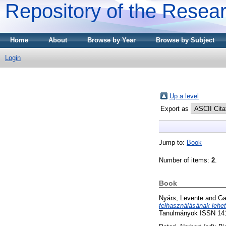
Repository of the Resear
Home
About
Browse by Year
Browse by Subject
Login
Up a level
Export as
Jump to:
Book
Number of items:
2
.
Book
Nyárs, Levente
and
Ga
felhasználásának lehet
Tanulmányok ISSN 1418