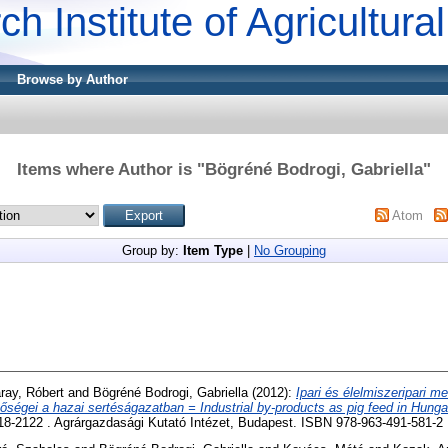
ch Institute of Agricultur
Browse by Author
Items where Author is "
Bögréné Bodrogi, Gabriella
"
Atom
Group by:
Item Type
|
No Grouping
ray, Róbert
and
Bögréné Bodrogi, Gabriella
(2012):
Ipari és élelmiszeripari m
őségei a hazai sertéságazatban = Industrial by-products as pig feed in Hunga
-2122 . Agrárgazdasági Kutató Intézet, Budapest. ISBN 978-963-491-581-2