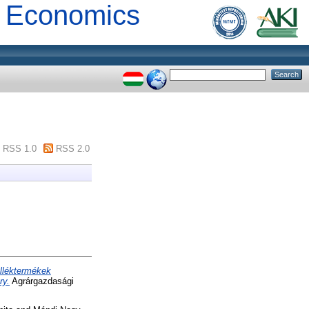
al Economics
RSS 1.0
RSS 2.0
elléktermékek
ry.
Agrárgazdasági