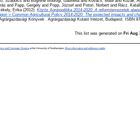
ró, Szabolcs
and
Bögréné Bodrogi, Gabriella
and
Kovács, Máté
and
Kozak, A
rás
and
Papp, Gergely
and
Popp, József
and
Potori, Norbert
and
Rácz, Katal
ékely, Erika
(2012):
Közös Agrárpolitika 2014-2020: A reformtervezetek alapj
gon = Common Agricultural Policy 2014-2020: The expected impacts and cha
Agrárgazdasági Könyvek . Agrárgazdasági Kutató Intézet, Budapest. ISBN 9
This list was generated on
Fri Aug 
ronics and Computer Science
at the University of Southampton.
More information and software credits
.