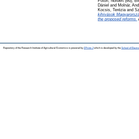
Potori, Norbert
(ed);
Bi
Dániel
and
Molnár, And
Kocsis, Terézia
and
Sz
kihívások Magyarorszá
the proposed reforms.
Repository of the Research Institute of Agricultural Economics is powered by
EPrints 3
which is developed by the
School of Elect