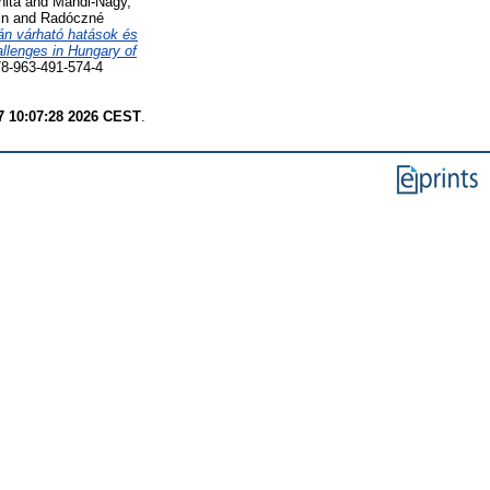
nita
and
Mándi-Nagy,
in
and
Radóczné
án várható hatások és
llenges in Hungary of
78-963-491-574-4
7 10:07:28 2026 CEST
.