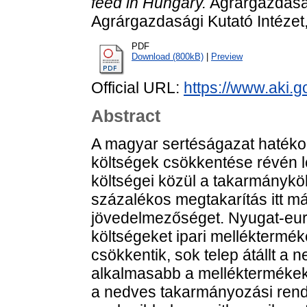
feed in Hungary.
Agrárgazdasá
Agrárgazdasági Kutató Intéze
PDF
Download (800kB)
|
Preview
Official URL:
https://www.aki.go
Abstract
A magyar sertéságazat hatéko
költségek csökkentése révén l
költségei közül a takarmányk
százalékos megtakarítás itt már
jövedelmezőséget. Nyugat-euró
költségeket ipari melléktermé
csökkentik, sok telep átállt a 
alkalmasabb a melléktermékek
a nedves takarmányozási rends