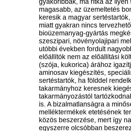
gyakoribbak, ma ritka az ilyen 
magasabb, az üzemeltetés bon
keresik a magyar sertéstartók,
miatt gyakran nincs tervezhet
bioüzemanyag-gyártás megkése
szeszipari, növényolajipari me
utóbbi években fordult nagyob
előállítók nem az előállítási k
(szója, kukorica) árához igazí
aminosav kiegészítés, speciál
sertéstartók, ha földdel rendel
takarmányhoz keresnek kiegés
takarmányozástól tartózkodna
is. A bizalmatlanságra a minős
melléktermékek etetésének ter
közös beszerzése, mert így 
egyszerre olcsóbban beszerezni