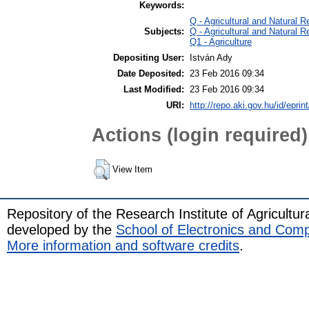
Keywords:
Q - Agricultural and Natural
Subjects:
Q - Agricultural and Natural
Q1 - Agriculture
Depositing User:
István Ady
Date Deposited:
23 Feb 2016 09:34
Last Modified:
23 Feb 2016 09:34
URI:
http://repo.aki.gov.hu/id/eprin
Actions (login required)
View Item
Repository of the Research Institute of Agricult
developed by the
School of Electronics and Com
More information and software credits
.