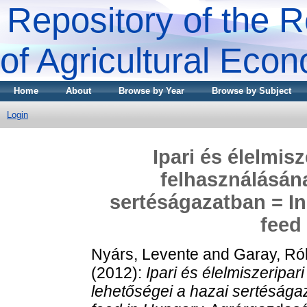
Repository of the R
of Agricultural Eco
Home
About
Browse by Year
Browse by Subject
Login
Ipari és élelmis
felhasználásána
sertéságazatban = In
feed
Nyárs, Levente
and
Garay, Ró
(2012):
Ipari és élelmiszeripa
lehetőségei a hazai sertéságaz