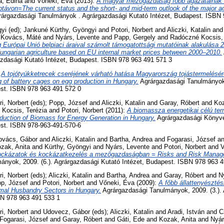
a, Edina
and
Vőneki, Éva
(2013):
A magyar mezőgazdaság főbb ágazatainak h
ptávon=The current status and the short- and mid-term outlook of the major ag
árgazdasági Tanulmányok . Agrárgazdasági Kutató Intézet, Budapest. ISBN 
gyi
(ed);
Jankuné Kürthy, Gyöngyi
and
Potori, Norbert
and
Aliczki, Katalin
an
d
Kovács, Máté
and
Nyárs, Levente
and
Papp, Gergely
and
Radóczné Kocsis,
urópai Unió belpiaci áraival számolt támogatottsági mutatóinak alakulása 
Hungarian agriculture based on EU internal market prices between 2000–2010.
zdasági Kutató Intézet, Budapest. ISBN 978 963 491 571 3
:
A tojótyúkketrecek cseréjének várható hatása Magyarország tojástermelésé
g of battery cages on egg production in Hungary.
Agrárgazdasági Tanulmányok
est. ISBN 978 963 491 572 0
ri, Norbert
(eds);
Popp, József
and
Aliczki, Katalin
and
Garay, Róbert
and
Koz
Kocsis, Terézia
and
Potori, Norbert
(2011):
A biomassza energetikai célú te
uction of Biomass for Energy Generation in Hungary.
Agrárgazdasági Könyve
est. ISBN 978-963-491-570-6
ovács, Gábor
and
Aliczki, Katalin
and
Bartha, Andrea
and
Fogarasi, József
a
zak, Anita
and
Kürthy, Gyöngyi
and
Nyárs, Levente
and
Potori, Norbert
and
V
ckázatok és kockázatkezelés a mezőgazdaságban = Risks and Risk Managem
ányok, 2009. (6.). Agrárgazdasági Kutató Intézet, Budapest. ISBN 978 963 
ri, Norbert
(eds);
Aliczki, Katalin
and
Bartha, Andrea
and
Garay, Róbert
and
N
p, József
and
Potori, Norbert
and
Vőneki, Éva
(2009):
A főbb állattenyésztés
imal Husbandry Sectors in Hungary.
Agrárgazdasági Tanulmányok, 2009. (3.).
BN 978 963 491 533 1
ri, Norbert
and
Udovecz, Gábor
(eds);
Aliczki, Katalin
and
Aradi, István
and
C
Fogarasi, József
and
Garay, Róbert
and
Gáti, Ede
and
Kozak, Anita
and
Nyár