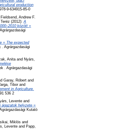
elyzete, piaci
ricultural production
978-9-634915-85-0
d
Fieldsend, Andrew F.
 Teréz
(2012):
A
2000–2010 között =
Agrárgazdasági
re = The expected
 . Agrárgazdasági
ak, Anita
and
Nyárs,
rmelése
k . Agrárgazdasági
nd
Garay, Róbert
and
arga, Tibor
and
ent in Agriculture.
491 536 2
yárs, Levente
and
i ágazatok helyzete =
 Agrárgazdasági Kutató
sikai, Miklós
and
s, Levente
and
Papp,