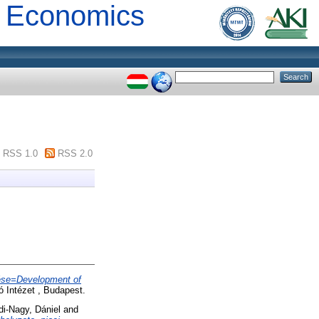
al Economics
RSS 1.0
RSS 2.0
lése=Development of
 Intézet , Budapest.
i-Nagy, Dániel
and