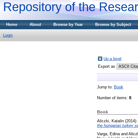
Repository of the Resear
Home
About
Browse by Year
Browse by Subject
Login
Up a level
Export as
Jump to:
Book
Number of items:
8
.
Book
Aliczki, Katalin
(2014)
the hungarian turkey se
Varga, Edina
and
Alicz