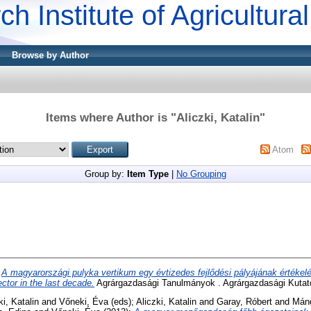
ch Institute of Agricultur
Browse by Author
Items where Author is "
Aliczki, Katalin
"
Atom
Group by:
Item Type
|
No Grouping
:
A magyarországi pulyka vertikum egy évtizedes fejlődési pályájának értéke
ctor in the last decade.
Agrárgazdasági Tanulmányok . Agrárgazdasági Kutató
ki, Katalin
and
Vőneki, Éva
(eds);
Aliczki, Katalin
and
Garay, Róbert
and
Mánd