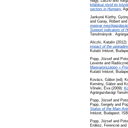
Nagy, László
and
Varg
kilátásai rövid és közé
sectors in Hungary.
Agr
Jankuné Kürthy, Gyön
and
Garay, Róbert
an
magyar mezőgazdaság E
Support indicators of 
Tanulmányok . Agrárga
Aliczki, Katalin
(2012)
impact of the upgradin
Kutató Intézet, Budap
Popp, József
and
Poto
Levente
and
Radóczné 
Magyarországon = Prod
Kutató Intézet, Budap
Kovács, Gábor
(ed);
K
Kemény, Gábor
and
Ko
Vőneki, Éva
(2009):
Ko
Agrárgazdasági Tanulm
Popp, József
and
Poto
Papp, Gergely
and
Pop
Status of the Main An
Intézet, Budapest. IS
Popp, József
and
Poto
Erdész, Ferencné
and