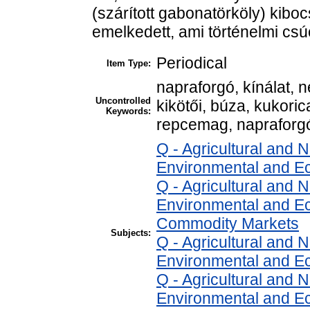
(szárított gabonatörköly) kibo
emelkedett, ami történelmi csúc
Periodical
Item Type:
napraforgó, kínálat, 
Uncontrolled
kikötői, búza, kukori
Keywords:
repcemag, napraforg
Q - Agricultural and
Environmental and E
Q - Agricultural and
Environmental and Ec
Commodity Markets
Subjects:
Q - Agricultural and
Environmental and Ec
Q - Agricultural and
Environmental and Ec