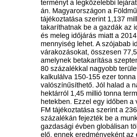
terményt a legközelebbi lejár
án. Magyarországon a Földműv
tájékoztatása szerint 1,137 mill
takaríthatnak be a gazdák az 
és meleg időjárás miatt a 2014
mennyiség lehet. A szójabab id
várakozásokat, összesen 77,5 e
amelynek betakarítása szeptem
80 százalékkal nagyobb terüle
kalkulálva 150-155 ezer tonna
valószínűsíthető. Jól halad a 
hektárról 1,45 millió tonna te
hetekben. Ezzel egy időben a 
FM tájékoztatása szerint a 236 
százalékán fejezték be a munk
gazdasági évben globálisan töb
elő, ennek eredményeként az