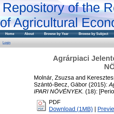
Repository of the R
of Agricultural Eco
Home
About
Browse by Year
Browse by Subject
Login
Agrárpiaci Jele
N
Molnár, Zsuzsa
and
Keresztes
Szántó-Becz, Gábor
(2015):
A
IPARI NÖVÉNYEK.
(18): [Perio
PDF
Download (1MB)
|
Previ