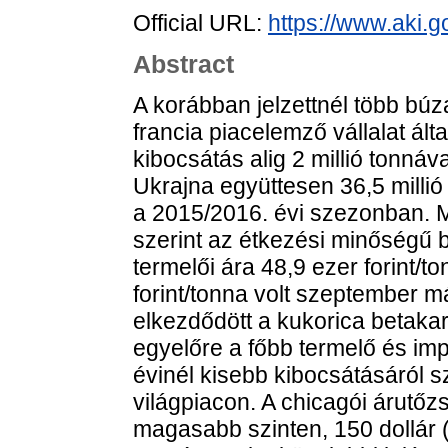
Official URL:
https://www.aki.go
Abstract
A korábban jelzettnél több búz
francia piacelemző vállalat álta
kibocsátás alig 2 millió tonnáv
Ukrajna együttesen 36,5 millió
a 2015/2016. évi szezonban. 
szerint az étkezési minőségű bú
termelői ára 48,9 ezer forint/
forint/tonna volt szeptember m
elkezdődött a kukorica betakarí
egyelőre a főbb termelő és im
évinél kisebb kibocsátásáról s
világpiacon. A chicagói árutőz
magasabb szinten, 150 dollár 