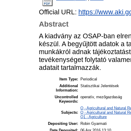
Official URL:
https://www.aki.go
Abstract
A kiadvány az OSAP-ban elrende
készül. A begyűjtött adatok a 
munkákról adnak tájékoztatás
tevékenységet folytató valamen
adatait tartalmazzák.
Item Type:
Periodical
Additional
Statisztikai Jelentések
Information:
Uncontrolled
operatív, mezőgazdaság
Keywords:
Q - Agricultural and Natural
Subjects:
Q - Agricultural and Natural
Q1 - Agriculture
Depositing User:
Robin Gyarmati
Date Deposited:
06 Apr 2016 13:10