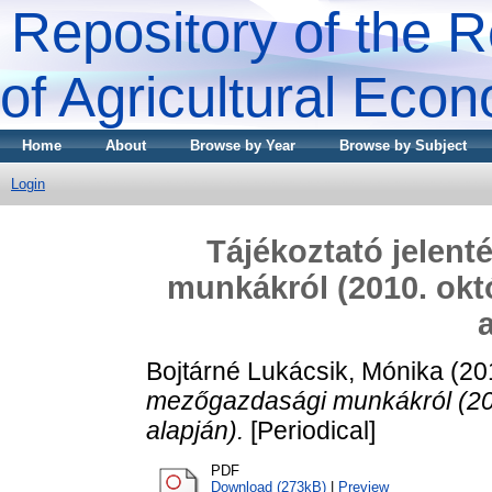
Repository of the R
of Agricultural Eco
Home
About
Browse by Year
Browse by Subject
Login
Tájékoztató jelent
munkákról (2010. októ
Bojtárné Lukácsik, Mónika
(20
mezőgazdasági munkákról (2010
alapján).
[Periodical]
PDF
Download (273kB)
|
Preview