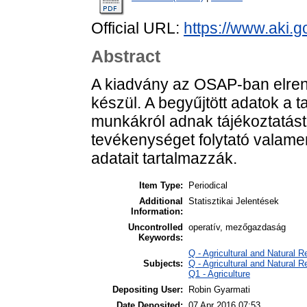
Official URL:
https://www.aki.go
Abstract
A kiadvány az OSAP-ban elrende
készül. A begyűjtött adatok a 
munkákról adnak tájékoztatás
tevékenységet folytató valamen
adatait tartalmazzák.
Item Type:
Periodical
Additional
Statisztikai Jelentések
Information:
Uncontrolled
operatív, mezőgazdaság
Keywords:
Q - Agricultural and Natural
Subjects:
Q - Agricultural and Natural
Q1 - Agriculture
Depositing User:
Robin Gyarmati
Date Deposited:
07 Apr 2016 07:53