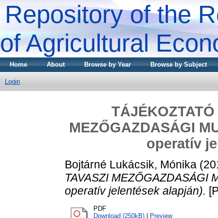
Repository of the R
of Agricultural Eco
Home
About
Browse by Year
Browse by Subject
Login
TÁJÉKOZTATÓ 
MEZŐGAZDASÁGI MUNK
operatív j
Bojtárné Lukácsik, Mónika
(20
TAVASZI MEZŐGAZDASÁGI MUN
operatív jelentések alapján).
[P
PDF
Download (250kB)
|
Preview