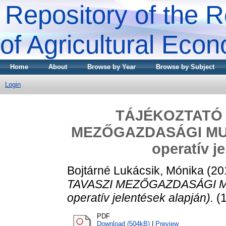
Repository of the R
of Agricultural Eco
Home
About
Browse by Year
Browse by Subject
Login
TÁJÉKOZTATÓ 
MEZŐGAZDASÁGI MUNK
operatív j
Bojtárné Lukácsik, Mónika
(20
TAVASZI MEZŐGAZDASÁGI MUN
operatív jelentések alapján).
(1
PDF
Download (504kB)
|
Preview