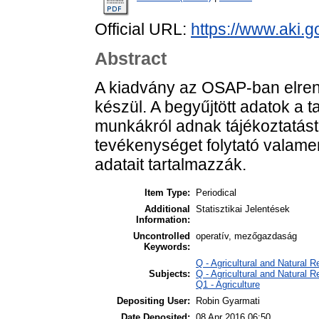
Official URL:
https://www.aki.go
Abstract
A kiadvány az OSAP-ban elrende
készül. A begyűjtött adatok a 
munkákról adnak tájékoztatás
tevékenységet folytató valamen
adatait tartalmazzák.
Item Type:
Periodical
Additional
Statisztikai Jelentések
Information:
Uncontrolled
operatív, mezőgazdaság
Keywords:
Q - Agricultural and Natural
Subjects:
Q - Agricultural and Natural
Q1 - Agriculture
Depositing User:
Robin Gyarmati
Date Deposited:
08 Apr 2016 06:50