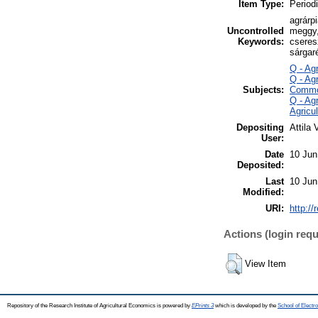
Item Type:
Periodi
agrárp
Uncontrolled
meggy,
Keywords:
cseres
sárgaré
Q - Ag
Q - Ag
Subjects:
Commo
Q - Ag
Agricu
Depositing
Attila 
User:
Date
10 Jun
Deposited:
Last
10 Jun
Modified:
URI:
http://
Actions (login requ
View Item
Repository of the Research Institute of Agricultural Economics is powered by
EPrints 3
which is developed by the
School of Elect