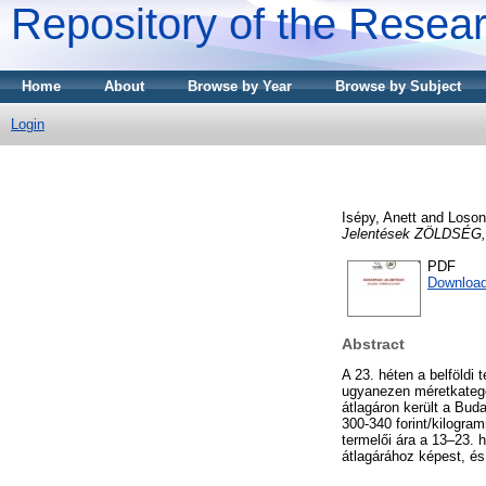
Repository of the Resear
Home
About
Browse by Year
Browse by Subject
Login
Isépy, Anett
and
Loson
Jelentések ZÖLDSÉ
PDF
Download
Abstract
A 23. héten a belföld
ugyanezen méretkategó
átlagáron került a Bu
300-340 forint/kilogra
termelői ára a 13–23.
átlagárához képest, é