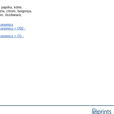
 paprika, körte,
ta, citrom, burgonya,
om, őszibarack,
Economics
Economics > Q02 -
Economics > Q1 -