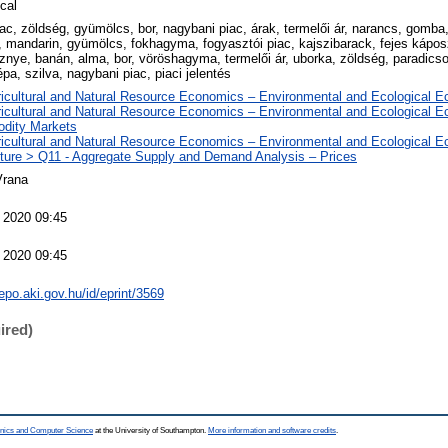
cal
iac, zöldség, gyümölcs, bor, nagybani piac, árak, termelői ár, narancs, gomba,
 mandarin, gyümölcs, fokhagyma, fogyasztói piac, kajszibarack, fejes káposz
znye, banán, alma, bor, vöröshagyma, termelői ár, uborka, zöldség, paradics
pa, szilva, nagybani piac, piaci jelentés
ricultural and Natural Resource Economics – Environmental and Ecological 
ricultural and Natural Resource Economics – Environmental and Ecological 
dity Markets
ricultural and Natural Resource Economics – Environmental and Ecological 
lture > Q11 - Aggregate Supply and Demand Analysis – Prices
Vrana
 2020 09:45
 2020 09:45
repo.aki.gov.hu/id/eprint/3569
ired)
ronics and Computer Science
at the University of Southampton.
More information and software credits
.