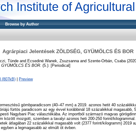
ch Institute of Agricultur
Browse by Author
Agrárpiaci Jelentések ZÖLDSÉG, GYÜMÖLCS ÉS BOR
czi, Tünde
and
Ecsediné Wanek, Zsuzsanna
and
Szente-Orbán, Csaba
(202
G, GYÜMÖLCS ÉS BOR.
(5.): [Periodical]
 (807kB)
|
Preview
i termesztésű gömbparadicsom (40–47 mm) a 2019. azonos hetit 40 százalékk
riájú fürtös paradicsom az egy évvel korábbinál 18 százalékkal magasabb, 5
dapesti Nagybani Piac választékába. Az importból származó magvas görögdinn
mm között mozgott, szemben a tavalyi azonos heti 200-250 forint/kilogramma
 hetek átlagában 22 százalékkal magasabb volt (2377 forint/kilogramm) 2019
s egyben a legmagasabb az elmúlt öt évben.