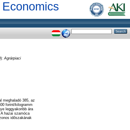
al Economics
0):
Agrárpiaci
al meghaladó 385, az
00 forint/kilogramm
ye leggyakoribb ára
l. A hazai szamóca
 azonos időszakának