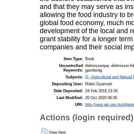
and that they may serve as ins
allowing the food industry to b
global food economy, much more
development of the local and
grant stability for a longer ter
companies and their social imp
Item Type:
Book
Uncontrolled
élelmiszeripar, élelmiszer-f
Keywords:
gazdaság
Subjects:
Q - Agricultural and Natur
Depositing User:
Robin Gyarmati
Date Deposited:
24 Feb 2016 13:34
Last Modified:
20 Oct 2020 06:05
URI:
http://repo.aki.gov.hu/id/epr
Actions (login required)
View Item