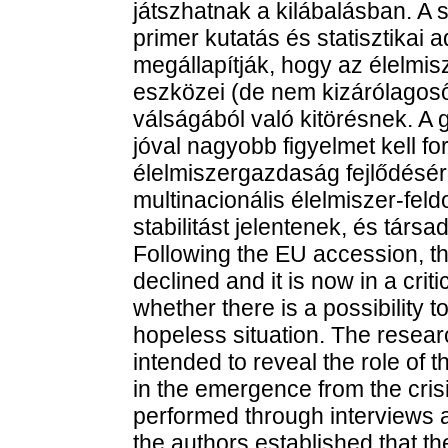
játszhatnak a kilábalásban. A 
primer kutatás és statisztikai 
megállapítják, hogy az élelmis
eszközei (de nem kizárólagoső)
válságából való kitörésnek. A 
jóval nagyobb figyelmet kell for
élelmiszergazdaság fejlődésére
multinacionális élelmiszer-fe
stabilitást jelentenek, és társ
Following the EU accession, t
declined and it is now in a crit
whether there is a possibility t
hopeless situation. The resear
intended to reveal the role of
in the emergence from the cri
performed through interviews an
the authors established that t