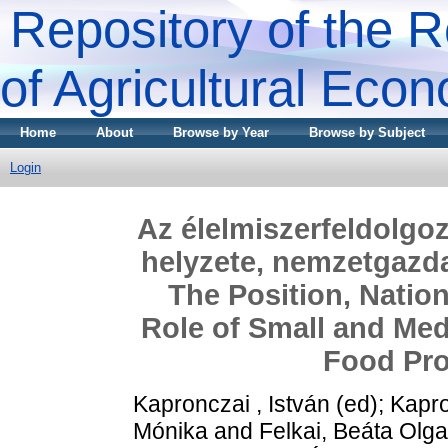
Repository of the R
of Agricultural Eco
Home
About
Browse by Year
Browse by Subject
Login
Az élelmiszerfeldolgoz
helyzete, nemzetgazda
The Position, Natio
Role of Small and Med
Food Pro
Kapronczai , István
(ed);
Kapro
Mónika
and
Felkai, Beáta Olga