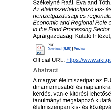
Székelyné Raál, Éva
and
Tóth
Az élelmiszerfeldolgozó kis- é
nemzetgazdasági és regionális
Economic and Regional Role o
in the Food Processing Sector.
Agrárgazdasági Kutató Intéze
PDF
Download (3MB)
|
Preview
Official URL:
https://www.aki.g
Abstract
A magyar élelmiszeripar az EU
dinamizmusából és napjainkra 
kérdés, van-e kitörési lehetős
tanulmányt megalapozó kutatás a
élelmiszeripari kis- és középv