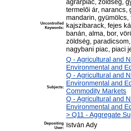
agrárpiac, zöldség, g
termelői ár, narancs,
mandarin, gyümölcs, 
Uncontrolled
kajszibarack, fejes k
Keywords:
banán, alma, bor, vör
zöldség, paradicsom, 
nagybani piac, piaci j
Q - Agricultural and
Environmental and E
Q - Agricultural and
Environmental and Ec
Subjects:
Commodity Markets
Q - Agricultural and
Environmental and Ec
> Q11 - Aggregate Su
Depositing
István Ady
User: