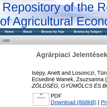
Repository of the R
of Agricultural Eco
Home
About
Browse by Year
Browse by Subject
Login
Agrárpiaci Jelenté
Isépy, Anett
and
Losonczi, Tü
Ecsediné Wanek, Zsuzsanna
(
ZÖLDSÉG, GYÜMÖLCS ÉS B
PDF
Download (868kB)
|
Pr