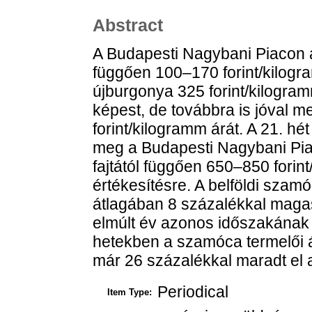
Abstract
A Budapesti Nagybani Piacon a 
függően 100–170 forint/kilogra
újburgonya 325 forint/kilogra
képest, de továbbra is jóval m
forint/kilogramm árát. A 21. hét
meg a Budapesti Nagybani Piac
fajtától függően 650–850 forint
értékesítésre. A belföldi szam
átlagában 8 százalékkal magas
elmúlt év azonos időszakának 
hetekben a szamóca termelői á
már 26 százalékkal maradt el 
Periodical
Item Type: