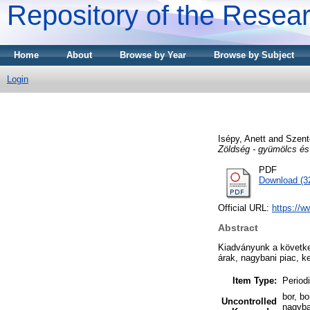
Repository of the Resear
Home
About
Browse by Year
Browse by Subject
Login
Isépy, Anett
and
Szent
Zöldség - gyümölcs és
PDF
Download (3
Official URL:
https://w
Abstract
Kiadványunk a következ
árak, nagybani piac, ke
Item Type:
Periodi
bor, b
Uncontrolled
nagyban