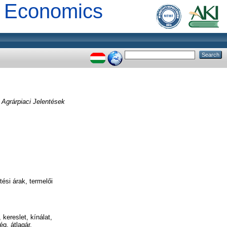
al Economics
:
Agrárpiaci Jelentések
ési árak, termelői
kereslet, kínálat,
ég, átlagár,