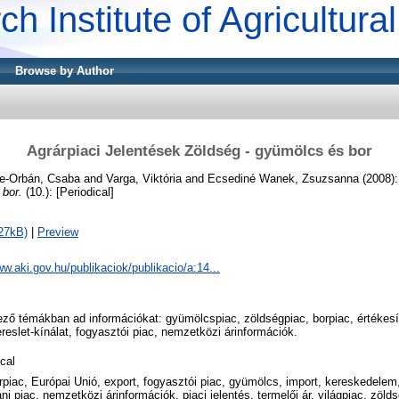
ch Institute of Agricultur
Browse by Author
Agrárpiaci Jelentések Zöldség - gyümölcs és bor
e-Orbán, Csaba
and
Varga, Viktória
and
Ecsediné Wanek, Zsuzsanna
(2008)
 bor.
(10.): [Periodical]
27kB)
|
Preview
ww.aki.gov.hu/publikaciok/publikacio/a:14...
ő témákban ad információkat: gyümölcspiac, zöldségpiac, borpiac, értékesít
reslet-kínálat, fogyasztói piac, nemzetközi árinformációk.
cal
orpiac, Európai Unió, export, fogyasztói piac, gyümölcs, import, kereskedelem, 
i piac, nemzetközi árinformációk, piaci jelentés, termelői ár, világpiac, zölds