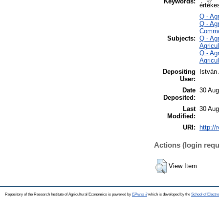
Keywords:
értékes
Q - Ag
Q - Ag
Commo
Subjects:
Q - Ag
Agricul
Q - Ag
Agricu
Depositing
István
User:
Date
30 Aug
Deposited:
Last
30 Aug
Modified:
URI:
http://
Actions (login requ
View Item
Repository of the Research Institute of Agricultural Economics is powered by
EPrints 3
which is developed by the
School of Elect