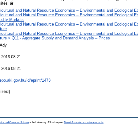
ítési ár
ricultural and Natural Resource Economics – Environmental and Ecological 
ricultural and Natural Resource Economics – Environmental and Ecological 
dity Markets
ricultural and Natural Resource Economics – Environmental and Ecological 
ture
ricultural and Natural Resource Economics – Environmental and Ecological 
lture > Q11 - Aggregate Supply and Demand Analysis – Prices
 Ady
 2016 08:21
 2016 08:21
repo.aki.gov.hu/id/eprint/1473
ired)
ronics and Computer Science
at the University of Southampton.
More information and software credits
.