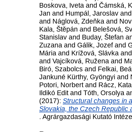
Boskova, Iveta
and
Čámská, K
Jan
and
Humpál, Jaroslav
an
and
Náglová, Zdeňka
and
Nov
Kala, Štěpán
and
Belešová, Sv
Stanislav
and
Buday, Štefan
a
Zuzana
and
Gálik, Jozef
and
G
Mária
and
Krížová, Slávka
an
and
Vajcíková, Ružena
and
Ma
Biró, Szabolcs
and
Felkai, Beá
Jankuné Kürthy, Gyöngyi
and
Potori, Norbert
and
Rácz, Kata
Ildikó Edit
and
Tóth, Orsolya
a
(2017):
Structural changes in 
Slovakia, the Czech Republic
. Agrárgazdasági Kutató Intéz