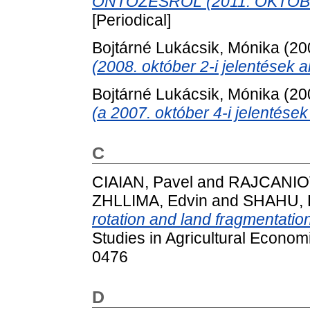
ÖNTÖZÉSRŐL (2011. OKTÓBE
[Periodical]
Bojtárné Lukácsik, Mónika
(20
(2008. október 2-i jelentések a
Bojtárné Lukácsik, Mónika
(20
(a 2007. október 4-i jelentések
C
CIAIAN, Pavel
and
RAJCANIOV
ZHLLIMA, Edvin
and
SHAHU, 
rotation and land fragmentation
Studies in Agricultural Econom
0476
D