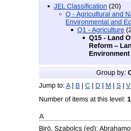
JEL Classification
(20)
Q - Agricultural and
Environmental and Ec
Q1 - Agriculture
(
Q15 - Land O
Reform – Land
Environment
Group by:
Jump to:
A
|
B
|
C
|
D
|
M
|
S
|
V
Number of items at this level:
1
A
Biró, Szabolcs
(ed);
Abrahamov