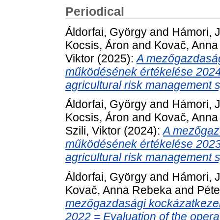
Periodical
Áldorfai, György
and
Hámori, J
Kocsis, Áron
and
Kovač, Anna
Viktor
(2025):
A mezőgazdaság
működésének értékelése 2024 =
agricultural risk management 
Áldorfai, György
and
Hámori, J
Kocsis, Áron
and
Kovač, Anna
Szili, Viktor
(2024):
A mezőgazd
működésének értékelése 2023 =
agricultural risk management 
Áldorfai, György
and
Hámori, J
Kovač, Anna Rebeka
and
Péte
mezőgazdasági kockázatkezel
2022 = Evaluation of the operati