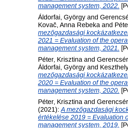
management system, 2022.
[Pe
Áldorfai, György
and
Gerencsér
Kovač, Anna Rebeka
and
Péte
mezőgazdasági kockázatkezel
2021 = Evaluation of the operati
management system, 2021.
[Pe
Péter, Krisztina
and
Gerencsér,
Áldorfai, György
and
Keszthely
mezőgazdasági kockázatkezel
2020 = Evaluation of the operati
management system, 2020.
[Pe
Péter, Krisztina
and
Gerencsér,
(2021):
A mezőgazdasági kock
értékelése 2019 = Evaluation of
management system, 2019.
[Pe