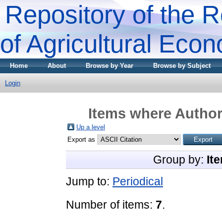
Repository of the R
of Agricultural Eco
Home
About
Browse by Year
Browse by Subject
Login
Items where Author 
Up a level
Export as
Group by:
It
Jump to:
Periodical
Number of items:
7
.