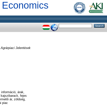
al Economics
:
Agrárpiaci Jelentések
 információ, árak,
kajszibarack, fejes
melői ár, zöldség,
i piac