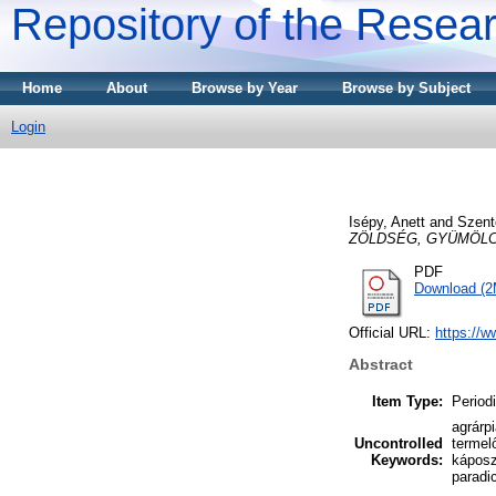
Repository of the Resear
Home
About
Browse by Year
Browse by Subject
Login
Isépy, Anett
and
Szent
ZÖLDSÉG, GYÜMÖLC
PDF
Download (
Official URL:
https://w
Abstract
Item Type:
Periodi
agrárp
Uncontrolled
termel
Keywords:
káposz
paradi