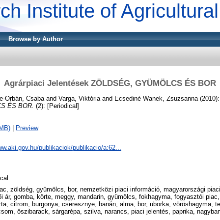
ch Institute of Agricultur
Browse by Author
Agrárpiaci Jelentések ZÖLDSÉG, GYÜMÖLCS ÉS BOR
e-Orbán, Csaba
and
Varga, Viktória
and
Ecsediné Wanek, Zsuzsanna
(2010)
S ÉS BOR.
(2): [Periodical]
2MB)
|
Preview
ww.aki.gov.hu/publikaciok/publikacio/a:62...
cal
iac, zöldség, gyümölcs, bor, nemzetközi piaci információ, magyarországi piaci
ői ár, gomba, körte, meggy, mandarin, gyümölcs, fokhagyma, fogyasztói piac, 
ta, citrom, burgonya, cseresznye, banán, alma, bor, uborka, vöröshagyma, ter
csom, őszibarack, sárgarépa, szilva, narancs, piaci jelentés, paprika, nagyban