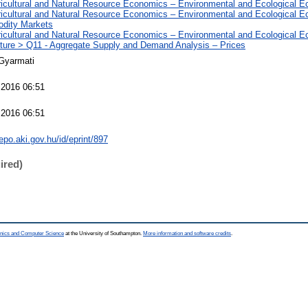
ricultural and Natural Resource Economics – Environmental and Ecological 
ricultural and Natural Resource Economics – Environmental and Ecological 
dity Markets
ricultural and Natural Resource Economics – Environmental and Ecological 
lture > Q11 - Aggregate Supply and Demand Analysis – Prices
Gyarmati
 2016 06:51
 2016 06:51
repo.aki.gov.hu/id/eprint/897
ired)
ronics and Computer Science
at the University of Southampton.
More information and software credits
.