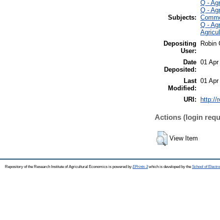
Q - Ag
Q - Ag
Subjects:
Commo
Q - Ag
Agricu
Depositing
Robin 
User:
Date
01 Apr
Deposited:
Last
01 Apr
Modified:
URI:
http://
Actions (login requ
View Item
Repository of the Research Institute of Agricultural Economics is powered by
EPrints 3
which is developed by the
School of Elect