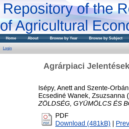
Repository of the R
of Agricultural Eco
Home
About
Browse by Year
Browse by Subject
Login
Agrárpiaci Jelenté
Isépy, Anett
and
Szente-Orbán
Ecsediné Wanek, Zsuzsanna
(
ZÖLDSÉG, GYÜMÖLCS ÉS B
PDF
Download (481kB)
|
Pre