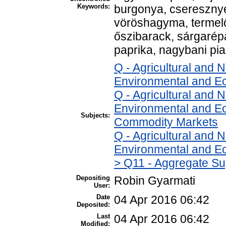
Keywords:
burgonya, cseresznye
vöröshagyma, termelő
őszibarack, sárgarépa,
paprika, nagybani pi
Q - Agricultural and
Environmental and E
Q - Agricultural and
Environmental and Ec
Subjects:
Commodity Markets
Q - Agricultural and
Environmental and Ec
> Q11 - Aggregate Su
Depositing
Robin Gyarmati
User:
Date
04 Apr 2016 06:42
Deposited:
Last
04 Apr 2016 06:42
Modified: