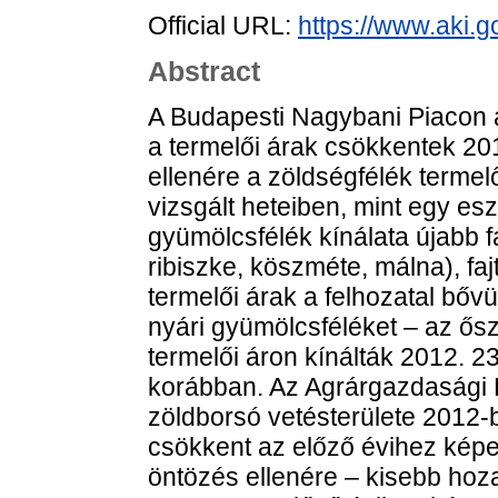
Official URL:
https://www.aki.go
Abstract
A Budapesti Nagybani Piacon a 
a termelői árak csökkentek 20
ellenére a zöldségfélék termel
vizsgált heteiben, mint egy es
gyümölcsfélék kínálata újabb fa
ribiszke, köszméte, málna), faj
termelői árak a felhozatal bő
nyári gyümölcsféléket – az ős
termelői áron kínálták 2012. 2
korábban. Az Agrárgazdasági Ku
zöldborsó vetésterülete 2012-
csökkent az előző évihez képes
öntözés ellenére – kisebb hoza