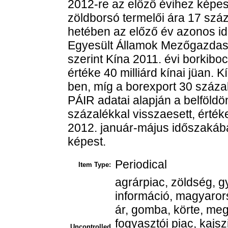
2012-re az előző évihez képes
zöldborsó termelői ára 17 szá
hetében az előző év azonos i
Egyesült Államok Mezőgazdasá
szerint Kína 2011. évi borkibocs
értéke 40 milliárd kínai jüan. Kí
ben, míg a borexport 30 százalé
PÁIR adatai alapján a belföldö
százalékkal visszaesett, érték
2012. január-május időszakába
képest.
Periodical
Item Type:
agrárpiac, zöldség, g
információ, magyarors
ár, gomba, körte, me
fogyasztói piac, kajsz
Uncontrolled