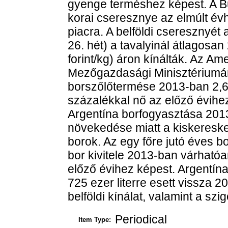
gyenge terméshez képest. A Bu
korai cseresznye az elmúlt évh
piacra. A belföldi cseresznyét
26. hét) a tavalyinál átlagosa
forint/kg) áron kínálták. Az Am
Mezőgazdasági Minisztériumán
borszőlőtermése 2013-ban 2,66
százalékkal nő az előző évihez
Argentína borfogyasztása 2013
növekedése miatt a kiskeresk
borok. Az egy főre jutó éves bo
bor kivitele 2013-ban várhatóan
előző évihez képest. Argentína b
725 ezer literre esett vissza 
belföldi kínálat, valamint a sz
Periodical
Item Type: