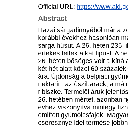
Official URL:
https://www.aki.go
Abstract
Hazai sárgadinnyéből már a zö
korábbi évekhez hasonlóan mag
sárga húsút. A 26. héten 235, i
értékesítették a két típust. A b
26. héten bőséges volt a kíná
két hét alatt közel 60 százalék
ára. Újdonság a belpiaci gyümö
nektarin, az őszibarack, a mál
ribiszke. Termelői áruk jelent
26. hetében mértet, azonban fi
évhez viszonyítva mintegy tíz
említett gyümölcsfajok. Magya
cseresznye idei termése jobbna