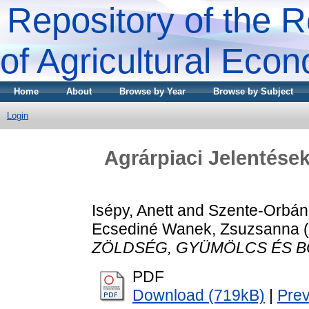
Repository of the R
of Agricultural Eco
Home
About
Browse by Year
Browse by Subject
Login
Agrárpiaci Jelenté
Isépy, Anett
and
Szente-Orbán
Ecsediné Wanek, Zsuzsanna
(
ZÖLDSÉG, GYÜMÖLCS ÉS B
PDF
Download (719kB)
|
Pre