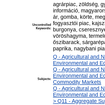
agrárpiac, zöldség, g
információ, magyarors
ár, gomba, körte, me
fogyasztói piac, kajsz
Uncontrolled
Keywords:
burgonya, cseresznye
vöröshagyma, termelő
őszibarack, sárgarépa,
paprika, nagybani pi
Q - Agricultural and
Environmental and E
Q - Agricultural and
Environmental and Ec
Subjects:
Commodity Markets
Q - Agricultural and
Environmental and Ec
> Q11 - Aggregate Su