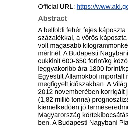
Official URL:
https://www.aki.go
Abstract
A belföldi fehér fejes káposzta 7
százalékkal, a vörös káposzta 
volt magasabb kilogrammonké
mértnél. A Budapesti Nagybani
cukkinit 600-650 forint/kg közöt
leggyakoribb ára 1800 forint/k
Egyesült Államokból importált 
megfigyelt időszakban. A Vil
2012 novemberében korrigált 
(1,82 millió tonna) prognosztiz
kiemelkedően jó terméseredmé
Magyarország körtekibocsátás
ben. A Budapesti Nagybani Piac