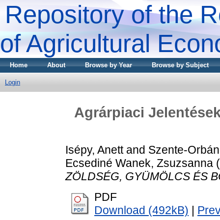
Repository of the R
of Agricultural Eco
Home
About
Browse by Year
Browse by Subject
Login
Agrárpiaci Jelenté
Isépy, Anett
and
Szente-Orbán
Ecsediné Wanek, Zsuzsanna
(
ZÖLDSÉG, GYÜMÖLCS ÉS B
PDF
Download (492kB)
|
Pre