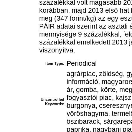
százalékkal volt magasabb 201
korábban, majd 2013 első hat 
meg (347 forint/kg) az egy esz
PÁIR adatai szerint az asztali 
mennyisége 9 százalékkal, feld
százalékkal emelkedett 2013 
viszonyítva.
Periodical
Item Type:
agrárpiac, zöldség, g
információ, magyarors
ár, gomba, körte, me
fogyasztói piac, kajsz
Uncontrolled
Keywords:
burgonya, cseresznye
vöröshagyma, termelő
őszibarack, sárgarépa,
paprika, nagybani pi