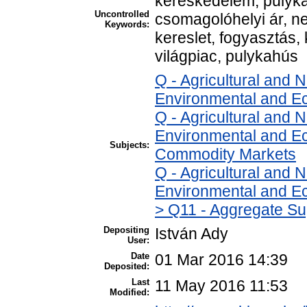
kereskedelem, pulyka, 
Uncontrolled
csomagolóhelyi ár, ne
Keywords:
kereslet, fogyasztás, 
világpiac, pulykahús
Q - Agricultural and
Environmental and E
Q - Agricultural and
Environmental and Ec
Subjects:
Commodity Markets
Q - Agricultural and
Environmental and Ec
> Q11 - Aggregate Su
Depositing
István Ady
User:
Date
01 Mar 2016 14:39
Deposited:
Last
11 May 2016 11:53
Modified: