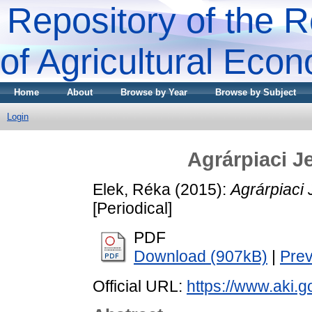
Repository of the R
of Agricultural Eco
Home
About
Browse by Year
Browse by Subject
Login
Agrárpiaci 
Elek, Réka
(2015):
Agrárpiaci
[Periodical]
PDF
Download (907kB)
|
Pre
Official URL:
https://www.aki.go