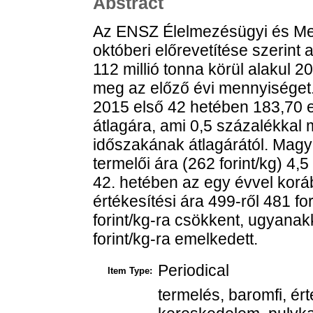
Abstract
Az ENSZ Élelmezésügyi és M
októberi előrevetítése szerint
112 millió tonna körül alakul 
meg az előző évi mennyiséget.
2015 első 42 hetében 183,70 e
átlagára, ami 0,5 százalékkal 
időszakának átlagárától. Mag
termelői ára (262 forint/kg) 4
42. hetében az egy évvel koráb
értékesítési ára 499-ről 481 fo
forint/kg-ra csökkent, ugyanak
forint/kg-ra emelkedett.
Periodical
Item Type:
termelés, baromfi, ért