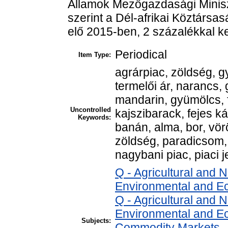
Államok Mezőgazdasági Minis
szerint a Dél-afrikai Köztársasá
elő 2015-ben, 2 százalékkal k
Periodical
Item Type:
agrárpiac, zöldség, g
termelői ár, narancs,
mandarin, gyümölcs, 
Uncontrolled
kajszibarack, fejes k
Keywords:
banán, alma, bor, vör
zöldség, paradicsom, 
nagybani piac, piaci j
Q - Agricultural and
Environmental and E
Q - Agricultural and
Environmental and Ec
Subjects:
Commodity Markets