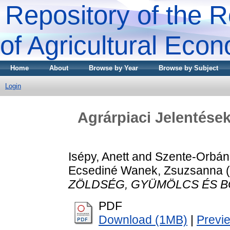
Repository of the R
of Agricultural Eco
Home
About
Browse by Year
Browse by Subject
Login
Agrárpiaci Jelenté
Isépy, Anett
and
Szente-Orbán
Ecsediné Wanek, Zsuzsanna
(
ZÖLDSÉG, GYÜMÖLCS ÉS B
PDF
Download (1MB)
|
Previ