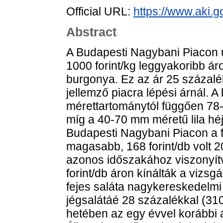
Official URL:
https://www.aki.go
Abstract
A Budapesti Nagybani Piacon ú
1000 forint/kg leggyakoribb áro
burgonya. Ez az ár 25 százalé
jellemző piacra lépési árnál. A
mérettartománytól függően 78-88
míg a 40-70 mm méretű lila héjú
Budapesti Nagybani Piacon a fe
magasabb, 168 forint/db volt 
azonos időszakához viszonyítva
forint/db áron kínálták a vizs
fejes saláta nagykereskedelmi 
jégsalátáé 28 százalékkal (310
hetében az egy évvel korábbi á