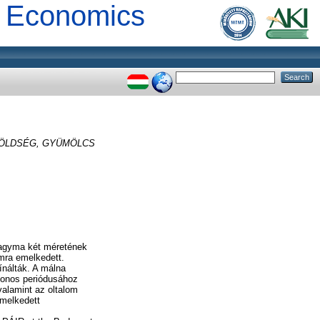
al Economics
k ZÖLDSÉG, GYÜMÖLCS
hagyma két méretének
mmra emelkedett.
ínálták. A málna
azonos periódusához
 valamint az oltalom
 emelkedett