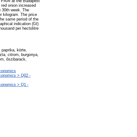
PÁIR at the Budapest
 red onion increased
e 30th week. The
r kilogram. The price
the same period of the
phical indication (GI)
housand per hectolitre
 paprika, körte,
ta, citrom, burgonya,
om, őszibarack,
Economics
Economics > Q02 -
Economics > Q1 -