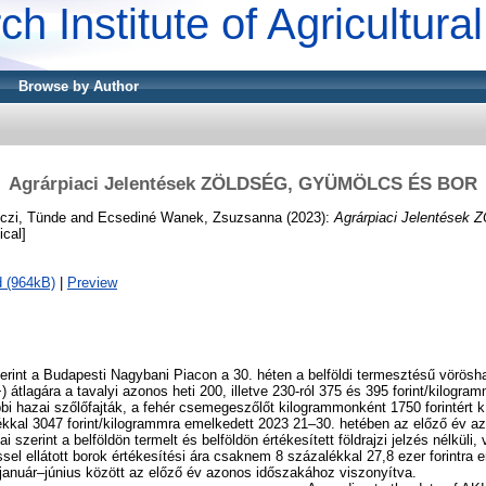
ch Institute of Agricultur
Browse by Author
Agrárpiaci Jelentések ZÖLDSÉG, GYÜMÖLCS ÉS BOR
czi, Tünde
and
Ecsediné Wanek, Zsuzsanna
(2023):
Agrárpiaci Jelentése
ical]
 (964kB)
|
Preview
erint a Budapesti Nagybani Piacon a 30. héten a belföldi termesztésű vörös
tlagára a tavalyi azonos heti 200, illetve 230-ról 375 és 395 forint/kilogra
bi hazai szőlőfajták, a fehér csemegeszőlőt kilogrammonként 1750 forintért k
lékkal 3047 forint/kilogrammra emelkedett 2023 21–30. hetében az előző év 
 szerint a belföldön termelt és belföldön értékesített földrajzi jelzés nélküli,
lzéssel ellátott borok értékesítési ára csaknem 8 százalékkal 27,8 ezer forintra
 január–június között az előző év azonos időszakához viszonyítva.