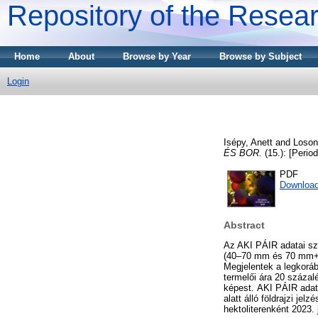
Repository of the Resear
Home
About
Browse by Year
Browse by Subject
Login
Isépy, Anett
and
Loson
ÉS BOR.
(15.): [Period
PDF
Download
Abstract
Az AKI PÁIR adatai sz
(40–70 mm és 70 mm+) á
Megjelentek a legkoráb
termelői ára 20 száza
képest. AKI PÁIR adatai
alatt álló földrajzi je
hektoliterenként 2023.