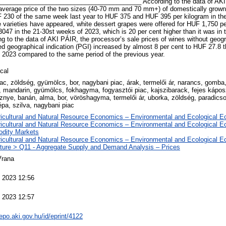
_______________________________________ According to the data of AKI 
average price of the two sizes (40-70 mm and 70 mm+) of domestically grown
230 of the same week last year to HUF 375 and HUF 395 per kilogram in th
e varieties have appeared, white dessert grapes were offered for HUF 1,750 pe
047 in the 21-30st weeks of 2023, which is 20 per cent higher than it was in 
g to the data of AKI PÁIR, the processor’s sale prices of wines without geogra
ed geographical indication (PGI) increased by almost 8 per cent to HUF 27.8 t
2023 compared to the same period of the previous year.
cal
iac, zöldség, gyümölcs, bor, nagybani piac, árak, termelői ár, narancs, gomba,
 mandarin, gyümölcs, fokhagyma, fogyasztói piac, kajszibarack, fejes káposz
znye, banán, alma, bor, vöröshagyma, termelői ár, uborka, zöldség, paradics
épa, szilva, nagybani piac
ricultural and Natural Resource Economics – Environmental and Ecological 
ricultural and Natural Resource Economics – Environmental and Ecological 
dity Markets
ricultural and Natural Resource Economics – Environmental and Ecological 
lture > Q11 - Aggregate Supply and Demand Analysis – Prices
Vrana
 2023 12:56
 2023 12:57
repo.aki.gov.hu/id/eprint/4122