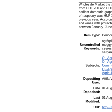
____________________
Wholesale Market the 
from HUF 200 and HUF 
earliest domestic grap
of raspberry was HUF 3
previous year. Accordin
and wines with protect
between January–June 
Item Type:
Periodi
agrárp
Uncontrolled
meggy,
Keywords:
cseres
sárgar
Q - Ag
Q - Ag
Subjects:
Commo
Q - Ag
Agricu
Depositing
Attila 
User:
Date
01 Aug
Deposited:
Last
01 Aug
Modified:
URI:
http://