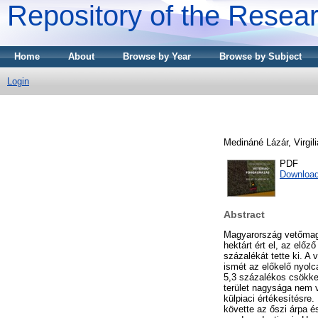
Repository of the Resear
Home
About
Browse by Year
Browse by Subject
Login
Medináné Lázár, Virgili
PDF
Downloa
Abstract
Magyarország vetőmag-s
hektárt ért el, az elő
százalékát tette ki. A
ismét az előkelő nyolc
5,3 százalékos csökken
terület nagysága nem v
külpiaci értékesítésre
követte az őszi árpa é