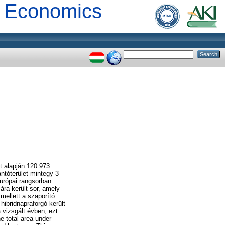
al Economics
t alapján 120 973
ntóterület mintegy 3
európai rangsorban
ára került sor, amely
mellett a szaporító
hibridnapraforgó került
 vizsgált évben, ezt
e total area under