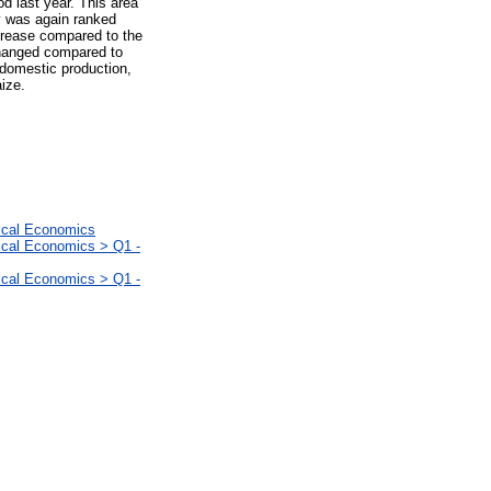
d last year. This area
ry was again ranked
ecrease compared to the
changed compared to
 domestic production,
ize.
gical Economics
ical Economics > Q1 -
ical Economics > Q1 -