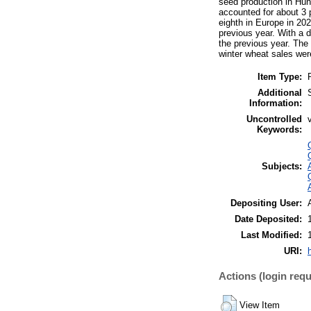
seed production in Hun
accounted for about 3 
eighth in Europe in 20
previous year. With a 
the previous year. The
winter wheat sales were
Item Type:
Additional
Information:
Uncontrolled
Keywords:
Subjects:
Depositing User:
Date Deposited:
Last Modified:
URI:
Actions (login requ
View Item