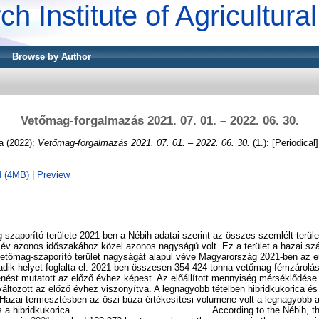
ch Institute of Agricultur
Browse by Author
Vetőmag-forgalmazás 2021. 07. 01. – 2022. 06. 30.
a
(2022):
Vetőmag-forgalmazás 2021. 07. 01. – 2022. 06. 30.
(1.): [Periodical]
d (4MB)
|
Preview
zaporító területe 2021-ben a Nébih adatai szerint az összes szemlélt terüle
ző év azonos időszakához közel azonos nagyságú volt. Ez a terület a hazai szá
 vetőmag-szaporító terület nagyságát alapul véve Magyarország 2021-ben az 
adik helyet foglalta el. 2021-ben összesen 354 424 tonna vetőmag fémzárolás
ést mutatott az előző évhez képest. Az előállított mennyiség mérséklődése 
áltozott az előző évhez viszonyítva. A legnagyobb tételben hibridkukorica és 
. Hazai termesztésben az őszi búza értékesítési volumene volt a legnagyobb a
s a hibridkukorica. ___________________________ According to the Nébih, th