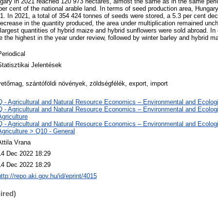
gary in 2021 reached 120 973 hectares, almost the same as in the same perio
per cent of the national arable land. In terms of seed production area, Hunga
21. In 2021, a total of 354 424 tonnes of seeds were stored, a 5.3 per cent d
decrease in the quantity produced, the area under multiplication remained un
 largest quantities of hybrid maize and hybrid sunflowers were sold abroad. In
 the highest in the year under review, followed by winter barley and hybrid ma
Periodical
Statisztikai Jelentések
vetőmag, szántóföldi növények, zöldségfélék, export, import
Q - Agricultural and Natural Resource Economics – Environmental and Ecolo
Q - Agricultural and Natural Resource Economics – Environmental and Ecolog
Agriculture
Q - Agricultural and Natural Resource Economics – Environmental and Ecolog
Agriculture > Q10 - General
Attila Vrana
14 Dec 2022 18:29
14 Dec 2022 18:29
http://repo.aki.gov.hu/id/eprint/4015
ired)