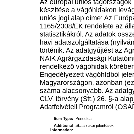
Az európai uniós tagországok 
készítése a vágóhidakon levágo
uniós jogi alap címe: Az Euró
1165/2008/EK rendelete az áll
statisztikákról. Az adatok öss
havi adatszolgáltatása (nyilv
történik. Az adatgyűjtést az Ag
NAIK Agrárgazdasági Kutatóint
rendelkező vágóhidak körében,
Engedélyezett vágóhídból jel
Magyarországon, azonban (ezen
száma alacsonyabb. Az adatgyűj
CLV. törvény (Stt.) 26. §-a ala
Adatfelvételi Programról (OSAP
Item Type:
Periodical
Additional
Statisztikai jelentések
Information: