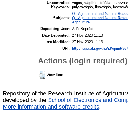
Uncontrolled
vágás, vágóhíd, élőállat, szarva
Keywords:
pulykavágás, libavágás, kacsavág
Q - Agricultural and Natural Re
Subjects:
Q - Agricultural and Natural Res
Agriculture
Depositing User:
Adél Seprődi
Date Deposited:
27 Nov 2020 11:13
Last Modified:
27 Nov 2020 11:13
URI:
http://repo.aki.gov.hu/id/eprint/36
Actions (login required)
View Item
Repository of the Research Institute of Agricult
developed by the
School of Electronics and Com
More information and software credits
.