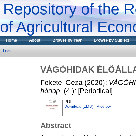
Repository of the R
of Agricultural Eco
Home
About
Browse by Year
Browse by Subject
Login
VÁGÓHIDAK ÉLŐÁLLAT
Fekete, Géza
(2020):
VÁGÓHID
hónap.
(4.): [Periodical]
PDF
Download (1MB)
|
Preview
Abstract