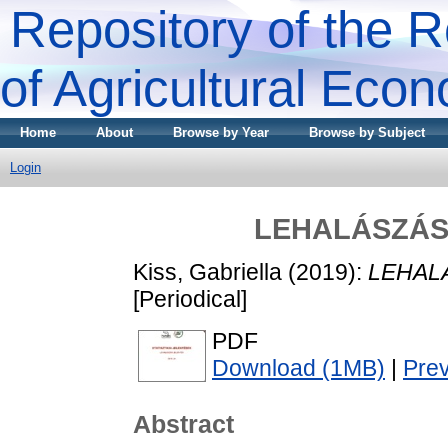
Repository of the R
of Agricultural Eco
Home
About
Browse by Year
Browse by Subject
Login
LEHALÁSZÁS 
Kiss, Gabriella
(2019):
LEHALÁ
[Periodical]
PDF
Download (1MB)
|
Pre
Abstract