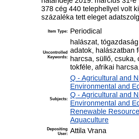
határideje 2019. március 31-e 
378 cég 440 telephellyel volt k
százaléka tett eleget adatszolg
Periodical
Item Type:
halászat, tógazdaság, 
adatok, halászatban f
Uncontrolled
Keywords:
harcsa, süllő, csuka,
tokféle, afrikai harcs
Q - Agricultural and
Environmental and E
Q - Agricultural and
Subjects:
Environmental and Ec
Renewable Resources
Aquaculture
Depositing
Attila Vrana
User: