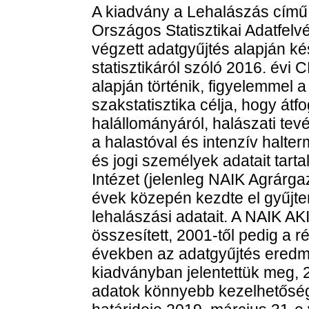
A kiadvány a Lehalászás című,
Országos Statisztikai Adatfelv
végzett adatgyűjtés alapján kés
statisztikáról szóló 2016. évi 
alapján történik, figyelemmel 
szakstatisztika célja, hogy át
halállományáról, halászati tev
a halastóval és intenzív halt
és jogi személyek adatait tar
Intézet (jelenleg NAIK Agrárga
évek közepén kezdte el gyűjte
lehalászási adatait. A NAIK AK
összesített, 2001-től pedig a 
években az adatgyűjtés eredm
kiadványban jelentettük meg, 2
adatok könnyebb kezelhetőség