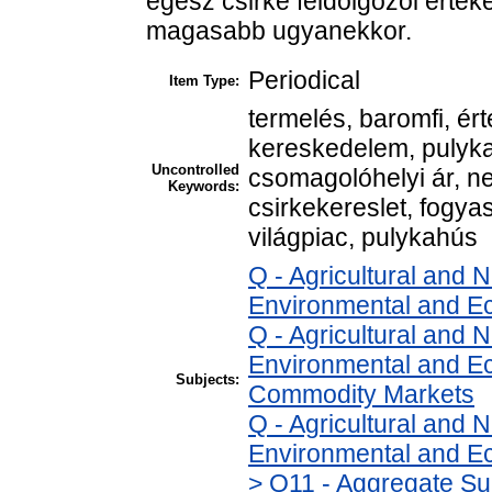
egész csirke feldolgozói értéke
magasabb ugyanekkor.
Periodical
Item Type:
termelés, baromfi, ért
kereskedelem, pulyka, 
Uncontrolled
csomagolóhelyi ár, n
Keywords:
csirkekereslet, fogyas
világpiac, pulykahús
Q - Agricultural and
Environmental and E
Q - Agricultural and
Environmental and Ec
Subjects:
Commodity Markets
Q - Agricultural and
Environmental and Ec
> Q11 - Aggregate Su