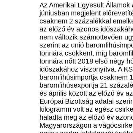
Az Amerikai Egyesült Államok
júniusban megjelent előrevetí
csaknem 2 százalékkal emelk
az előző év azonos időszakáh
nem változik számottevően ugy
szerint az unió baromfihúsimpo
tonnára csökkent, míg baromfi
tonnára nőtt 2018 első négy 
időszakához viszonyítva. A K
baromfihúsimportja csaknem 1 
baromfihúsexportja 21 százalé
és április között az előző év 
Európai Bizottság adatai szer
kilogramm volt az egész csirke
haladta meg az előző év azono
Magyarországon a vágócsirke te