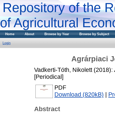
Repository of the R
of Agricultural Eco
Home
About
Browse by Year
Browse by Subject
Login
Agrárpiaci J
Vadkerti-Tóth, Nikolett
(2018):
[Periodical]
PDF
Download (820kB)
|
Pr
Abstract