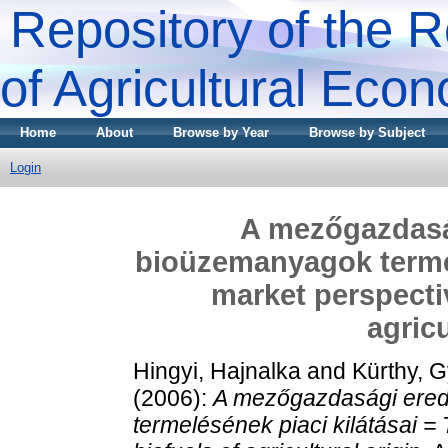
Repository of the R
of Agricultural Eco
Home
About
Browse by Year
Browse by Subject
Login
A mezőgazdasá
bioüzemanyagok termel
market perspectiv
agricu
Hingyi, Hajnalka
and
Kürthy, 
(2006):
A mezőgazdasági ered
termelésének piaci kilátásai = 