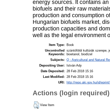
energy sources. It contains an 
biofuels and their raw materials
production and consumption of
Hungarian biofuels market, dis
production capacities and dom
well as the legal environment o
Item Type:
Book
Uncontrolled
szántóföldi kultúrák szerepe,
Keywords:
bioetanol, biodízel
Subjects:
Q - Agricultural and Natural
Depositing User:
István Ady
Date Deposited:
28 Feb 2018 15:16
Last Modified:
28 Feb 2018 15:16
URI:
http://repo.aki.gov.hu/id/eprint
Actions (login required)
View Item