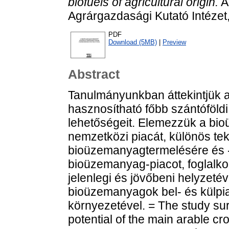
biofuels of agricultural origin.
A
Agrárgazdasági Kutató Intéze
PDF
Download (5MB)
|
Preview
Abstract
Tanulmányunkban áttekintjük a
hasznosítható főbb szántóföldi
lehetőségeit. Elemezzük a bi
nemzetközi piacát, különös tek
bioüzemanyagtermelésére és -
bioüzemanyag-piacot, foglalko
jelenlegi és jövőbeni helyzeté
bioüzemanyagok bel- és külpiac
környezetével. = The study sur
potential of the main arable 