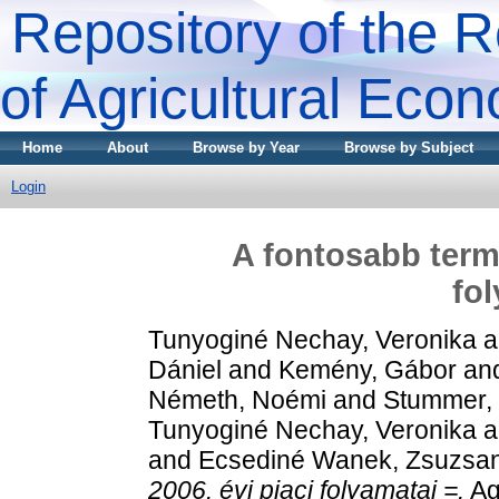
Repository of the R
of Agricultural Eco
Home
About
Browse by Year
Browse by Subject
Login
A fontosabb termé
fol
Tunyoginé Nechay, Veronika
a
Dániel
and
Kemény, Gábor
an
Németh, Noémi
and
Stummer, 
Tunyoginé Nechay, Veronika
a
and
Ecsediné Wanek, Zsuzsa
2006. évi piaci folyamatai =.
Ag