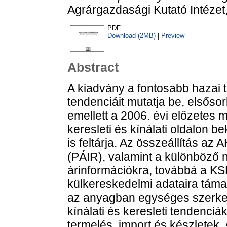
Agrárgazdasági Kutató Intéze
PDF
Download (2MB)
|
Preview
Abstract
A kiadvány a fontosabb hazai 
tendenciáit mutatja be, elsőso
emellett a 2006. évi előzetes 
keresleti és kínálati oldalon 
is feltárja. Az összeállítás az
(PÁIR), valamint a különböző
árinformációkra, továbbá a KSH 
külkereskedelmi adataira támas
az anyagban egységes szerkeze
kínálati és keresleti tendenciák
termelés, import és készletek, 