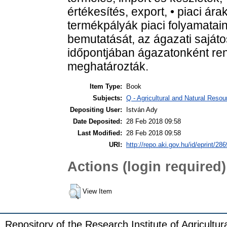
értékesítés, export, • piaci ár
termékpályák piaci folyamataina
bemutatását, az ágazati saját
időpontjában ágazatonként ren
meghatározták.
Item Type:
Book
Subjects:
Q - Agricultural and Natural Res
Depositing User:
István Ady
Date Deposited:
28 Feb 2018 09:58
Last Modified:
28 Feb 2018 09:58
URI:
http://repo.aki.gov.hu/id/eprint/286
Actions (login required)
View Item
Repository of the Research Institute of Agricult